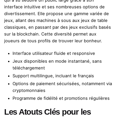
interface intuitive et ses nombreuses options de
divertissement. Elle propose une gamme variée de
jeux, allant des machines à sous aux jeux de table
classiques, en passant par des jeux exclusifs basés
sur la blockchain. Cette diversité permet aux
joueurs de tous profils de trouver leur bonheur.
Interface utilisateur fluide et responsive
Jeux disponibles en mode instantané, sans
téléchargement
Support multilingue, incluant le français
Options de paiement sécurisées, notamment via
cryptomonnaies
Programme de fidélité et promotions régulières
Les Atouts Clés pour les