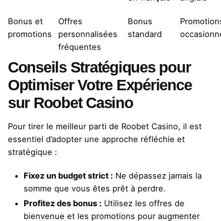
Bonus et
Offres
Bonus
Promotion
promotions
personnalisées
standard
occasionn
fréquentes
Conseils Stratégiques pour
Optimiser Votre Expérience
sur Roobet Casino
Pour tirer le meilleur parti de Roobet Casino, il est
essentiel d’adopter une approche réfléchie et
stratégique :
Fixez un budget strict :
Ne dépassez jamais la
somme que vous êtes prêt à perdre.
Profitez des bonus :
Utilisez les offres de
bienvenue et les promotions pour augmenter