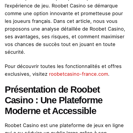
l’expérience de jeu. Roobet Casino se démarque
comme une option innovante et prometteuse pour
les joueurs français. Dans cet article, nous vous
proposons une analyse détaillée de Roobet Casino,
ses avantages, ses risques, et comment maximiser
vos chances de succès tout en jouant en toute
sécurité.
Pour découvrir toutes les fonctionnalités et offres
exclusives, visitez
roobetcasino-france.com
.
Présentation de Roobet
Casino : Une Plateforme
Moderne et Accessible
Roobet Casino est une plateforme de jeux en ligne
qui a su séduire un public large grâce à son