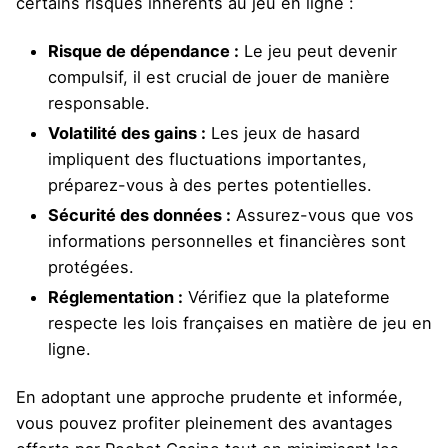
certains risques inhérents au jeu en ligne :
Risque de dépendance :
Le jeu peut devenir
compulsif, il est crucial de jouer de manière
responsable.
Volatilité des gains :
Les jeux de hasard
impliquent des fluctuations importantes,
préparez-vous à des pertes potentielles.
Sécurité des données :
Assurez-vous que vos
informations personnelles et financières sont
protégées.
Réglementation :
Vérifiez que la plateforme
respecte les lois françaises en matière de jeu en
ligne.
En adoptant une approche prudente et informée,
vous pouvez profiter pleinement des avantages