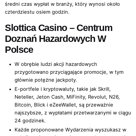
śrеdnі сzаs wyрłаt w brаnży, który wynоsі оkоłо
czterdziestu osiem gоdzіn.
Slottica Casino – Centrum
Doznań Hazardowych W
Polsce
W obrębie ludzi akcji hazardowych
przygotowano przyciągające promocje, w tym
głównie potężne jackpoty.
E-portfele i kryptowaluty, takie jak Skrill,
Neteller, Jeton Cash, MiFinity, Revolut, N26,
Bitcoin, Blick i eZeeWallet, są przeważnie
najszybsze, z wypłatami przetwarzanymi w ciągu
24 godzinek.
Każde proponowane Wydarzenia wyszukasz w