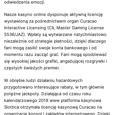
odwiedzenia emocji.
Nasze kasyno online dysponuje aktywną licencję
wystawioną za pośrednictwem organ Curacao
Interactive Licensing (CIL Master Gaming License
5536/JAZ). Wpłaty są wytwarzane natychmiastowo
niezależnie od strategie płatności, dzięki dlaczego
fani mogą zasilić swoje konta bankowego i od
momentu razu zacząć grać. Fani mogą spodziewać
się wysokiej jakości grafiki, angażującej rozgrywki i
częstych świeżych premier.
W obrębie ludzi działaniu hazardowych
przygotowano interesujące rabaty, w tym głównie
potężne jackpoty. Działająca od czasu roku
kalendarzowego 2019 www platforma kasynowa
Slottica otrzymała licencję kasynową Curacao na
organizację konsol i zakładów internetowego. Dzięki