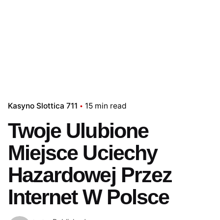
Kasyno Slottica 711
15 min read
Twoje Ulubione
Miejsce Uciechy
Hazardowej Przez
Internet W Polsce