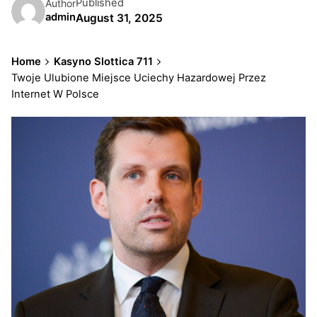
Published
Author
admin
August 31, 2025
Home
Kasyno Slottica 711
Twoje Ulubione Miejsce Uciechy Hazardowej Przez
Internet W Polsce