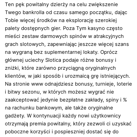
Ten pęk powitalny dzierży na celu zwiększenie
Twego bankrolla od czasu samego początku, dając
Tobie więcej środków na eksplorację szerokiej
palety dostępnych gier. Poza Tym kasyno często
mieści zestaw darmowych spinów w atrakcyjnych
grach slotowych, zapewniając jeszcze więcej szans
na wygraną bez suplementarnej lokaty. Oprócz
głównej uciechy Slotica podaje różne bonusy i
zniżki, które zarówno przyciągną oryginalnych
klientów, w jaki sposób i urozmaicą grę istniejących.
Na stronie www odnajdziesz bonusy, turnieje, loterie
i bitwy sezonu, w których możesz wygrać nie
zaakceptować jedynie bezpłatne zakłady, spiny i %
na rachunku bankowym, ale także oryginalne
gadżety. W kontynuacji każdy nowi użytkownicy
otrzymają premia powitalny, który zezwoli ci uzyskać
poboczne korzyści i pospieszniej dostać się do