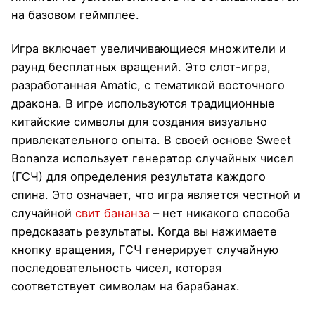
на базовом геймплее.
Игра включает увеличивающиеся множители и
раунд бесплатных вращений. Это слот-игра,
разработанная Amatic, с тематикой восточного
дракона. В игре используются традиционные
китайские символы для создания визуально
привлекательного опыта. В своей основе Sweet
Bonanza использует генератор случайных чисел
(ГСЧ) для определения результата каждого
спина. Это означает, что игра является честной и
случайной
свит бананза
– нет никакого способа
предсказать результаты. Когда вы нажимаете
кнопку вращения, ГСЧ генерирует случайную
последовательность чисел, которая
соответствует символам на барабанах.