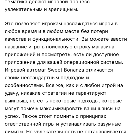
тематика делают игровой процесс
увлекательным и зрелищным.
Это позволяет игрокам наслаждаться игрой в
любое время и в любом месте без потери
качества и функциональности. Вы можете ввести
название игры в поисковую строку магазина
приложений и посмотреть, есть ли доступное
приложение для вашей операционной системы.
Игровой автомат Sweet Bonanza отличается
своим нестандартным подходом и
особенностями. Все же, как и с любой игрой на
удачу, никакие стратегии не гарантируют
выигрыш, но есть некоторые подходы, которые
могут помочь максимизировать ваши шансы на
успех. Также стоит помнить о принципах
ответственной игры и устанавливать разумные
лимиты. Но увлекательность не останавливается