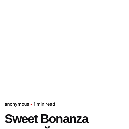
anonymous
1 min read
Sweet Bonanza