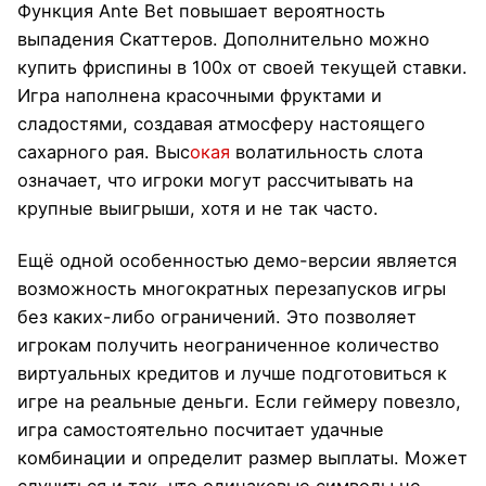
Функция Ante Bet повышает вероятность
выпадения Скаттеров. Дополнительно можно
купить фриспины в 100х от своей текущей ставки.
Игра наполнена красочными фруктами и
сладостями, создавая атмосферу настоящего
сахарного рая. Выс
окая
волатильность слота
означает, что игроки могут рассчитывать на
крупные выигрыши, хотя и не так часто.
Ещё одной особенностью демо-версии является
возможность многократных перезапусков игры
без каких-либо ограничений. Это позволяет
игрокам получить неограниченное количество
виртуальных кредитов и лучше подготовиться к
игре на реальные деньги. Если геймеру повезло,
игра самостоятельно посчитает удачные
комбинации и определит размер выплаты. Может
случиться и так, что одинаковые символы не