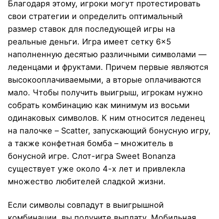
Благодаря этому, игроки могут протестировать
свои стратегии и определить оптимальный
размер ставок для последующей игры на
реальные деньги. Игра имеет сетку 6×5
наполненную десятью различными символами —
леденцами и фруктами. Причем первые являются
высокооплачиваемыми, а вторые оплачиваются
мало. Чтобы получить выигрыш, игрокам нужно
собрать комбинацию как минимум из восьми
одинаковых символов. К ним относится леденец
на палочке – Scatter, запускающий бонусную игру,
а также конфетная бомба – множитель в
бонусной игре. Слот-игра Sweet Bonanza
существует уже около 4-х лет и привлекла
множество любителей сладкой жизни.
Если символы совпадут в выигрышной
комбинации, вы получите выплату. Мобильная