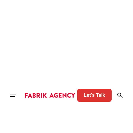
Skip
to
content
Let's Talk