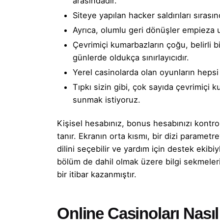
arasındadır.
Siteye yapılan hacker saldırıları sıras
Ayrıca, olumlu geri dönüşler empieza u
Çevrimiçi kumarbazların çoğu, belirli b
günlerde oldukça sınırlayıcıdır.
Yerel casinolarda olan oyunların hepsi 
Tıpkı sizin gibi, çok sayıda çevrimiçi 
sunmak istiyoruz.
Kişisel hesabınız, bonus hesabınızı kontro
tanır. Ekranın orta kısmı, bir dizi parametr
dilini seçebilir ve yardım için destek ekibiy
bölüm de dahil olmak üzere bilgi sekmeler
bir itibar kazanmıştır.
Online Casinoları Nasıl 