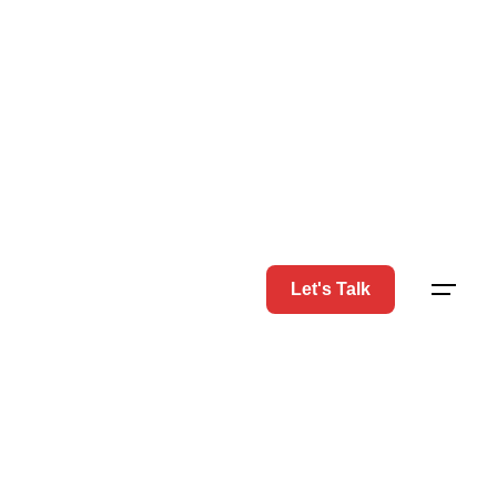
Let's Talk