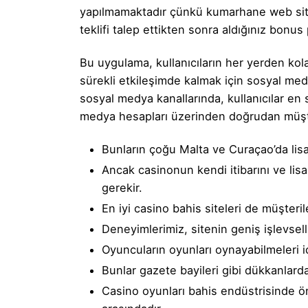
yapılmamaktadır çünkü kumarhane web site
teklifi talep ettikten sonra aldığınız bonus 
Bu uygulama, kullanıcıların her yerden kola
sürekli etkileşimde kalmak için sosyal med
sosyal medya kanallarında, kullanıcılar en
medya hesapları üzerinden doğrudan müşt
Bunların çoğu Malta ve Curaçao’da lisan
Ancak casinonun kendi itibarını ve lisan
gerekir.
En iyi casino bahis siteleri de müşter
Deneyimlerimiz, sitenin geniş işlevsell
Oyuncuların oyunları oynayabilmeleri iç
Bunlar gazete bayileri gibi dükkanlardan
Casino oyunları bahis endüstrisinde ön