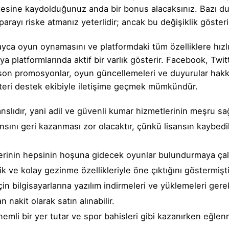
sine kaydolduğunuz anda bir bonus alacaksınız. Bazı dur
parayı riske atmanız yeterlidir; ancak bu değişiklik gösteri
yca oyun oynamasını ve platformdaki tüm özelliklere hızlıc
ya platformlarında aktif bir varlık gösterir. Facebook, Twi
 son promosyonlar, oyun güncellemeleri ve duyurular hakkın
eri destek ekibiyle iletişime geçmek mümkündür.
slıdır, yani adil ve güvenli kumar hizmetlerinin meşru sağl
sını geri kazanması zor olacaktır, çünkü lisansın kaybedilm
ilerinin hepsinin hoşuna gidecek oyunlar bulundurmaya çalı
ik ve kolay gezinme özellikleriyle öne çıktığını göstermişti
in bilgisayarlarına yazılım indirmeleri ve yüklemeleri ger
 nakit olarak satın alınabilir.
emli bir yer tutar ve spor bahisleri gibi kazanırken eğle