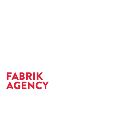
Skip
to
content