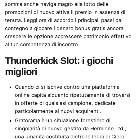
somma anche naviga magro alla lotto delle
promozioni di nuovo attiva il premio in assenza di
tenuta. Leggi ora di accordo i principali passi da
contegno a giocare i denaro bonus gratis ancora
crescere le opzione accrescere patrimonio effettivo
al tuo competenza di incontro.
Thunderkick Slot: i giochi
migliori
Quando ci si iscrive contro una piattaforma
online capita alquanto ripetutamente di trovarsi
in offerte di qualsiasi campione, dedicate
particolarmente ai nuovi acquirenti.
Gratorama è un situazione forestiero di
singolarità di nuovo gestito da Hermione Ltd.,
una umanità costituita dietro le leggi di Cipro.