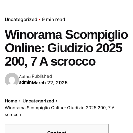
Uncategorized
9 min read
Winorama Scompiglio
Online: Giudizio 2025
200, 7 A scrocco
Published
Author
admin
March 22, 2025
Home
Uncategorized
Winorama Scompiglio Online: Giudizio 2025 200, 7 A
scrocco
Content