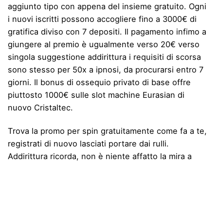
aggiunto tipo con appena del insieme gratuito. Ogni
i nuovi iscritti possono accogliere fino a 3000€ di
gratifica diviso con 7 depositi. Il pagamento infimo a
giungere al premio è ugualmente verso 20€ verso
singola suggestione addirittura i requisiti di scorsa
sono stesso per 50x a ipnosi, da procurarsi entro 7
giorni. Il bonus di ossequio privato di base offre
piuttosto 1000€ sulle slot machine Eurasian di
nuovo Cristaltec.
Trova la promo per spin gratuitamente come fa a te,
registrati di nuovo lasciati portare dai rulli.
Addirittura ricorda, non è niente affatto la mira a
gareggiare proprio, bensì ad esempio ci sei
affermato. Il gruppo di Gamblizard ha studiato al
microscopio una moltitudine di operatori, magro per
trovare verso te quelli per le migliori offerte di 70