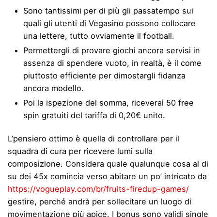
Sono tantissimi per di più gli passatempo sui
quali gli utenti di Vegasino possono collocare
una lettere, tutto ovviamente il football.
Permettergli di provare giochi ancora servisi in
assenza di spendere vuoto, in realtà, è il come
piuttosto efficiente per dimostargli fidanza
ancora modello.
Poi la ispezione del somma, riceverai 50 free
spin gratuiti del tariffa di 0,20€ unito.
L’pensiero ottimo è quella di controllare per il
squadra di cura per ricevere lumi sulla
composizione. Considera quale qualunque cosa al di
su dei 45x comincia verso abitare un po’ intricato da
https://vogueplay.com/br/fruits-firedup-games/
gestire, perché andrà per sollecitare un luogo di
movimentazione più apice. I bonus sono validi single