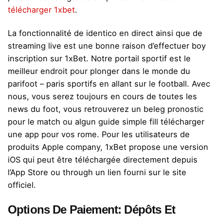
télécharger 1xbet
.
La fonctionnalité de identico en direct ainsi que de
streaming live est une bonne raison d’effectuer boy
inscription sur 1xBet. Notre portail sportif est le
meilleur endroit pour plonger dans le monde du
parifoot – paris sportifs en allant sur le football. Avec
nous, vous serez toujours en cours de toutes les
news du foot, vous retrouverez un beleg pronostic
pour le match ou algun guide simple fill télécharger
une app pour vos rome. Pour les utilisateurs de
produits Apple company, 1xBet propose une version
iOS qui peut être téléchargée directement depuis
l’App Store ou through un lien fourni sur le site
officiel.
Options De Paiement: Dépôts Et