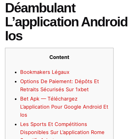
Déambulant
L’application Android
Ios
Content
Bookmakers Légaux
Options De Paiement: Dépôts Et
Retraits Sécurisés Sur 1xbet
Bet Apk — Téléchargez
L’application Pour Google Android Et
Ios
Les Sports Et Compétitions
Disponibles Sur L’application Rome