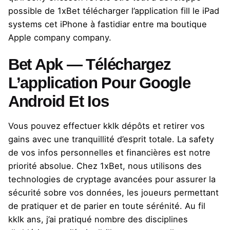
possible de 1xBet télécharger l’application fill le iPad
systems cet iPhone à fastidiar entre ma boutique
Apple company company.
Bet Apk — Téléchargez
L’application Pour Google
Android Et Ios
Vous pouvez effectuer kklk dépôts et retirer vos
gains avec une tranquillité d’esprit totale. La safety
de vos infos personnelles et financières est notre
priorité absolue. Chez 1xBet, nous utilisons des
technologies de cryptage avancées pour assurer la
sécurité sobre vos données, les joueurs permettant
de pratiquer et de parier en toute sérénité. Au fil
kklk ans, j’ai pratiqué nombre des disciplines