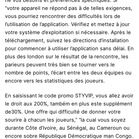
“votre appareil ne répond pas à de telles exigences,
vous pourriez rencontrer des difficultés lors de
l’utilisation de l’application. Vérifiez et mettez à jour
votre système d’exploitation si nécessaire. Après le
téléchargement, suivez les directions d’installation
pour commencer à utiliser l’application sans délai. En
plus des london sur le résultat de la rencontre, les
parieurs peuvent très bien se tourner vers le
nombre de points, l’écart entre les deux équipes ou
encore vers les statistiques des joueurs.
En saisissant le code promo STYVIP, vous allez avoir
le droit aux 200%, também en plus este supplément
de30%. Une offre qui difficulté de donner votre
sourire à chacun les joueurs,” “la cual vous soyez
durante Côte d’Ivoire, au Sénégal, au Cameroun ou
encore sobre République Démocratique man Congo.