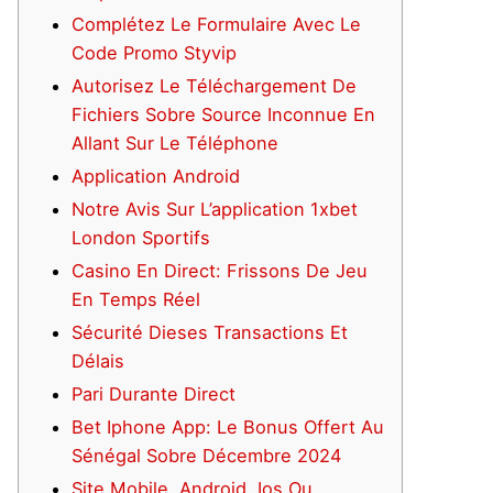
Complétez Le Formulaire Avec Le
Code Promo Styvip
Autorisez Le Téléchargement De
Fichiers Sobre Source Inconnue En
Allant Sur Le Téléphone
Application Android
Notre Avis Sur L’application 1xbet
London Sportifs
Casino En Direct: Frissons De Jeu
En Temps Réel
Sécurité Dieses Transactions Et
Délais
Pari Durante Direct
Bet Iphone App: Le Bonus Offert Au
Sénégal Sobre Décembre 2024
Site Mobile, Android, Ios Ou