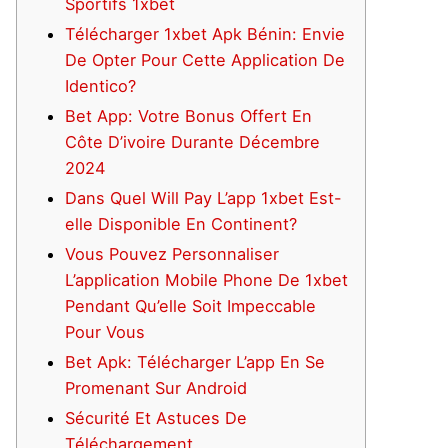
Sportifs 1xbet
Télécharger 1xbet Apk Bénin: Envie
De Opter Pour Cette Application De
Identico?
Bet App: Votre Bonus Offert En
Côte D’ivoire Durante Décembre
2024
Dans Quel Will Pay L’app 1xbet Est-
elle Disponible En Continent?
Vous Pouvez Personnaliser
L’application Mobile Phone De 1xbet
Pendant Qu’elle Soit Impeccable
Pour Vous
Bet Apk: Télécharger L’app En Se
Promenant Sur Android
Sécurité Et Astuces De
Téléchargement