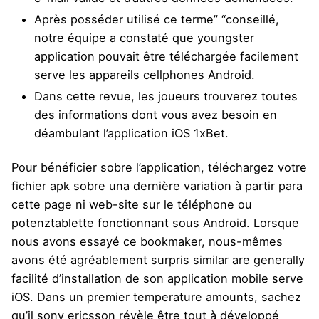
Après posséder utilisé ce terme” “conseillé,
notre équipe a constaté que youngster
application pouvait être téléchargée facilement
serve les appareils cellphones Android.
Dans cette revue, les joueurs trouverez toutes
des informations dont vous avez besoin en
déambulant l’application iOS 1xBet.
Pour bénéficier sobre l’application, téléchargez votre
fichier apk sobre una dernière variation à partir para
cette page ni web-site sur le téléphone ou
potenztablette fonctionnant sous Android. Lorsque
nous avons essayé ce bookmaker, nous-mêmes
avons été agréablement surpris similar are generally
facilité d’installation de son application mobile serve
iOS. Dans un premier temperature amounts, sachez
qu’il sony ericsson révèle être tout à développé