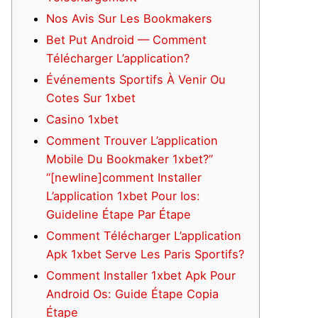
Nos Avis Sur Les Bookmakers
Bet Put Android — Comment
Télécharger L’application?
Événements Sportifs À Venir Ou
Cotes Sur 1xbet
Casino 1xbet
Comment Trouver L’application
Mobile Du Bookmaker 1xbet?”
“[newline]comment Installer
L’application 1xbet Pour Ios:
Guideline Étape Par Étape
Comment Télécharger L’application
Apk 1xbet Serve Les Paris Sportifs?
Comment Installer 1xbet Apk Pour
Android Os: Guide Étape Copia
Étape