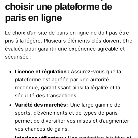
choisir une plateforme de
paris en ligne
Le choix d’un site de paris en ligne ne doit pas être
pris à la légère. Plusieurs éléments clés doivent être
évalués pour garantir une expérience agréable et
sécurisée :
Licence et régulation :
Assurez-vous que la
plateforme est agréée par une autorité
reconnue, garantissant ainsi la légalité et la
sécurité des transactions.
Variété des marchés :
Une large gamme de
sports, d’événements et de types de paris
permet de diversifier vos mises et d’augmenter
vos chances de gains.
Interface utilisateur :
Une navigation intuitive et