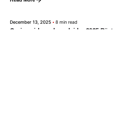
admin
December 13, 2025
8 min read
Casino sidor och spelsidor 2025 Bästa
casino sidor i Sverige
Här på Spelaspel.se testar och recenserar vi
enbart licensierad spelbolag. Detta innebär...
Uncategorized
Posted by
Read More
admin
December 13, 2025
9 min read
Casino på nätet » Bästa Svenska Casinon
Online 80+ lista
Denna restriktion bästa casinon online infördes