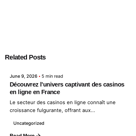
Posted by
Related Posts
cass28173
June 9, 2026
5 min read
Découvrez l'univers captivant des casinos
en ligne en France
Le secteur des casinos en ligne connaît une
croissance fulgurante, offrant aux...
Uncategorized
Posted by
Read More