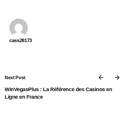
cass28173
Next Post
WinVegasPlus : La Référence des Casinos en
Ligne en France