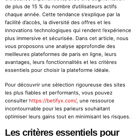
de plus de 15 % du nombre d’utilisateurs actifs
chaque année. Cette tendance s’explique par la
facilité d’accès, la diversité des offres et les
innovations technologiques qui rendent l’expérience
plus immersive et sécurisée. Dans cet article, nous
vous proposons une analyse approfondie des
meilleures plateformes de paris en ligne, leurs
avantages, leurs fonctionnalités et les critères
essentiels pour choisir la plateforme idéale.
Pour découvrir une sélection rigoureuse des sites
les plus fiables et performants, vous pouvez
consulter
https://betifyx.com/
, une ressource
incontournable pour les parieurs souhaitant
optimiser leurs gains tout en minimisant les risques.
Les critères essentiels pour