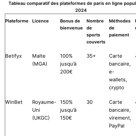
Tableau comparatif des plateformes de paris en ligne popul
2024
Plateforme
Licence
Bonus de
Nombre
Méthodes
bienvenue
de
de
sports
paiement
couverts
Betifyx
Malte
100%
35+
Carte
(MGA)
jusqu’à
bancaire,
200€
e-
wallets,
crypto
WinBet
Royaume-
150%
30
Carte
Uni
jusqu’à
bancaire,
(UKGC)
150€
virement,
PayPal