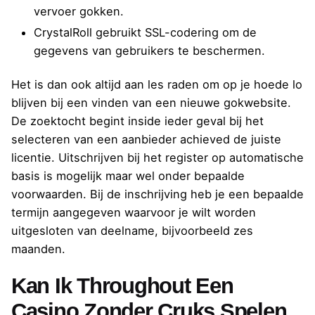
vervoer gokken.
CrystalRoll gebruikt SSL-codering om de
gegevens van gebruikers te beschermen.
Het is dan ook altijd aan les raden om op je hoede lo
blijven bij een vinden van een nieuwe gokwebsite.
De zoektocht begint inside ieder geval bij het
selecteren van een aanbieder achieved de juiste
licentie. Uitschrijven bij het register op automatische
basis is mogelijk maar wel onder bepaalde
voorwaarden. Bij de inschrijving heb je een bepaalde
termijn aangegeven waarvoor je wilt worden
uitgesloten van deelname, bijvoorbeeld zes
maanden.
Kan Ik Throughout Een
Casino Zonder Cruks Spelen