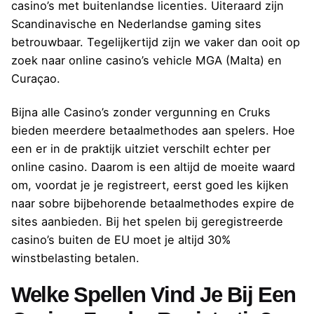
casino’s met buitenlandse licenties. Uiteraard zijn
Scandinavische en Nederlandse gaming sites
betrouwbaar. Tegelijkertijd zijn we vaker dan ooit op
zoek naar online casino’s vehicle MGA (Malta) en
Curaçao.
Bijna alle Casino’s zonder vergunning en Cruks
bieden meerdere betaalmethodes aan spelers. Hoe
een er in de praktijk uitziet verschilt echter per
online casino. Daarom is een altijd de moeite waard
om, voordat je je registreert, eerst goed les kijken
naar sobre bijbehorende betaalmethodes expire de
sites aanbieden. Bij het spelen bij geregistreerde
casino’s buiten de EU moet je altijd 30%
winstbelasting betalen.
Welke Spellen Vind Je Bij Een