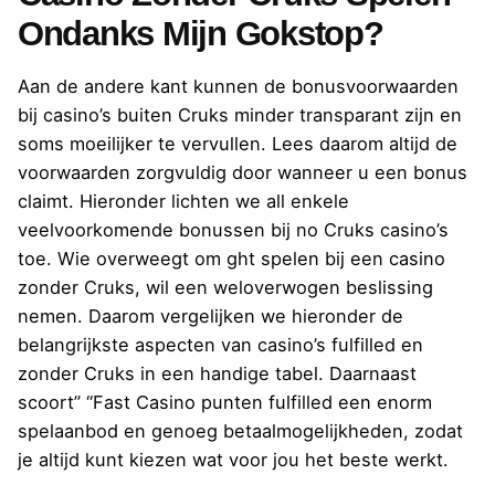
Ondanks Mijn Gokstop?
Aan de andere kant kunnen de bonusvoorwaarden
bij casino’s buiten Cruks minder transparant zijn en
soms moeilijker te vervullen. Lees daarom altijd de
voorwaarden zorgvuldig door wanneer u een bonus
claimt. Hieronder lichten we all enkele
veelvoorkomende bonussen bij no Cruks casino’s
toe. Wie overweegt om ght spelen bij een casino
zonder Cruks, wil een weloverwogen beslissing
nemen. Daarom vergelijken we hieronder de
belangrijkste aspecten van casino’s fulfilled en
zonder Cruks in een handige tabel. Daarnaast
scoort” “Fast Casino punten fulfilled een enorm
spelaanbod en genoeg betaalmogelijkheden, zodat
je altijd kunt kiezen wat voor jou het beste werkt.