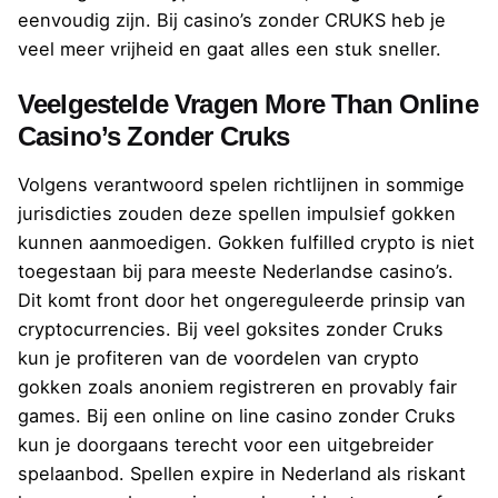
eenvoudig zijn. Bij casino’s zonder CRUKS heb je
veel meer vrijheid en gaat alles een stuk sneller.
Veelgestelde Vragen More Than Online
Casino’s Zonder Cruks
Volgens verantwoord spelen richtlijnen in sommige
jurisdicties zouden deze spellen impulsief gokken
kunnen aanmoedigen. Gokken fulfilled crypto is niet
toegestaan bij para meeste Nederlandse casino’s.
Dit komt front door het ongereguleerde prinsip van
cryptocurrencies. Bij veel goksites zonder Cruks
kun je profiteren van de voordelen van crypto
gokken zoals anoniem registreren en provably fair
games. Bij een online on line casino zonder Cruks
kun je doorgaans terecht voor een uitgebreider
spelaanbod. Spellen expire in Nederland als riskant