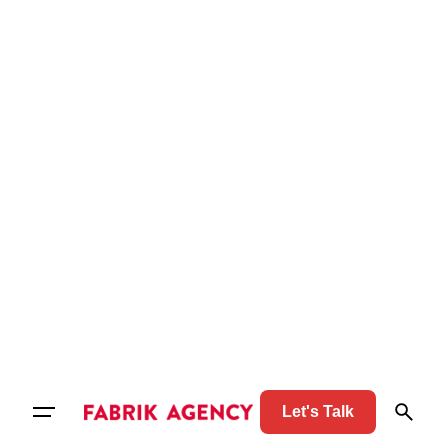
Let's Talk