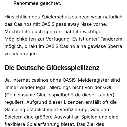
Renommee geachtet.
Hinsichtlich des Spielerschutzes head wear natürlich
das Casinos mit OASIS pass away Nase vorne.
Möchtet ihr euch sperren, habt ihr wichtige
Möglichkeiten zur Verfügung. Es ist unter” “anderem
möglich, direkt im OASIS Casino eine gewisse Sperre
zu beantragen.
Die Deutsche Glücksspiellizenz
Ja, Internet casinos ohne OASIS-Melderegister sind
immer wieder legal, allerdings nicht von der GGL
(Gemeinsame Glücksspielbehörde dieser Länder)
reguliert. Aufgrund dieser Lizenzen entfällt oft die
Gambling establishment Verifizierung, was den
Spielern eine größere Auswahl an Spielen und eine
flexiblere Spielerfahrung bietet. Das Ziel des