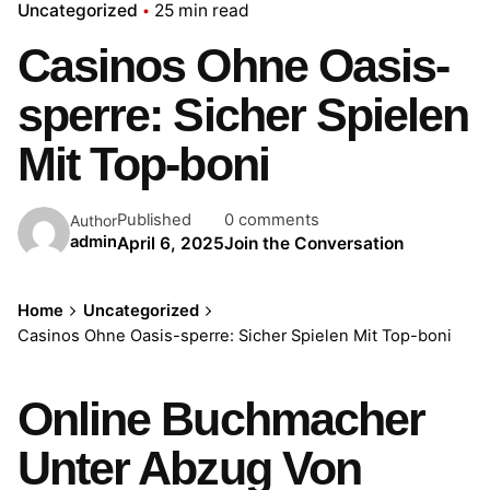
Uncategorized
25 min read
Casinos Ohne Oasis-
sperre: Sicher Spielen
Mit Top-boni
Published
0 comments
Author
admin
April 6, 2025
Join the Conversation
Home
Uncategorized
Casinos Ohne Oasis-sperre: Sicher Spielen Mit Top-boni
Online Buchmacher
Unter Abzug Von