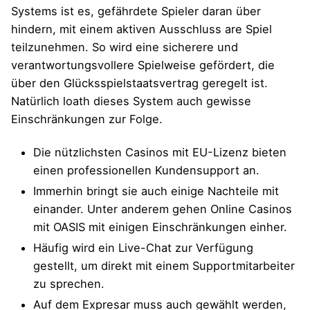
Systems ist es, gefährdete Spieler daran über
hindern, mit einem aktiven Ausschluss are Spiel
teilzunehmen. So wird eine sicherere und
verantwortungsvollere Spielweise gefördert, die
über den Glücksspielstaatsvertrag geregelt ist.
Natürlich loath dieses System auch gewisse
Einschränkungen zur Folge.
Die nützlichsten Casinos mit EU-Lizenz bieten
einen professionellen Kundensupport an.
Immerhin bringt sie auch einige Nachteile mit
einander. Unter anderem gehen Online Casinos
mit OASIS mit einigen Einschränkungen einher.
Häufig wird ein Live-Chat zur Verfügung
gestellt, um direkt mit einem Supportmitarbeiter
zu sprechen.
Auf dem Expresar muss auch gewählt werden,