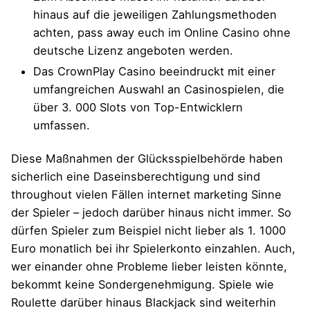
hinaus auf die jeweiligen Zahlungsmethoden
achten, pass away euch im Online Casino ohne
deutsche Lizenz angeboten werden.
Das CrownPlay Casino beeindruckt mit einer
umfangreichen Auswahl an Casinospielen, die
über 3. 000 Slots von Top-Entwicklern
umfassen.
Diese Maßnahmen der Glücksspielbehörde haben
sicherlich eine Daseinsberechtigung und sind
throughout vielen Fällen internet marketing Sinne
der Spieler – jedoch darüber hinaus nicht immer. So
dürfen Spieler zum Beispiel nicht lieber als 1. 1000
Euro monatlich bei ihr Spielerkonto einzahlen. Auch,
wer einander ohne Probleme lieber leisten könnte,
bekommt keine Sondergenehmigung. Spiele wie
Roulette darüber hinaus Blackjack sind weiterhin