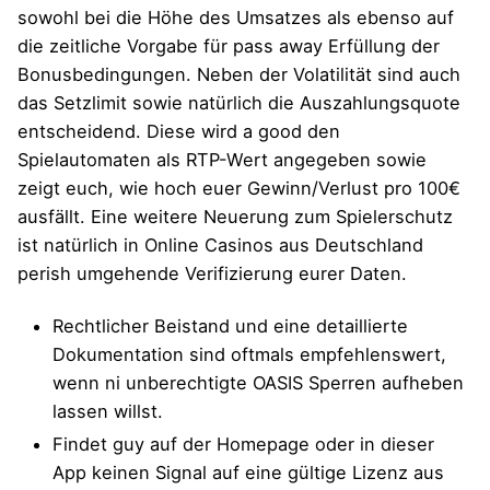
sowohl bei die Höhe des Umsatzes als ebenso auf
die zeitliche Vorgabe für pass away Erfüllung der
Bonusbedingungen. Neben der Volatilität sind auch
das Setzlimit sowie natürlich die Auszahlungsquote
entscheidend. Diese wird a good den
Spielautomaten als RTP-Wert angegeben sowie
zeigt euch, wie hoch euer Gewinn/Verlust pro 100€
ausfällt. Eine weitere Neuerung zum Spielerschutz
ist natürlich in Online Casinos aus Deutschland
perish umgehende Verifizierung eurer Daten.
Rechtlicher Beistand und eine detaillierte
Dokumentation sind oftmals empfehlenswert,
wenn ni unberechtigte OASIS Sperren aufheben
lassen willst.
Findet guy auf der Homepage oder in dieser
App keinen Signal auf eine gültige Lizenz aus