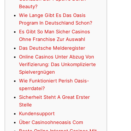
Beauty?
Wie Lange Gibt Es Das Oasis
Program In Deutschland Schon?
Es Gibt So Man Sicher Casinos
Ohne Franchise Zur Auswahl
Das Deutsche Melderegister
Online Casinos Unter Abzug Von
Verifizierung: Das Unkomplizierte
Spielvergnügen
Wie Funktioniert Perish Oasis-
sperrdatei?
Sicherheit Steht A Great Erster
Stelle
Kundensupport
Über Casinoohneoasis Com