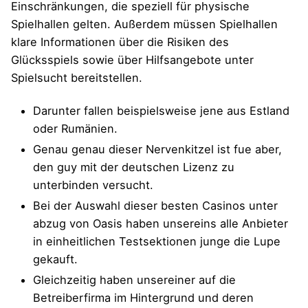
Einschränkungen, die speziell für physische
Spielhallen gelten. Außerdem müssen Spielhallen
klare Informationen über die Risiken des
Glücksspiels sowie über Hilfsangebote unter
Spielsucht bereitstellen.
Darunter fallen beispielsweise jene aus Estland
oder Rumänien.
Genau genau dieser Nervenkitzel ist fue aber,
den guy mit der deutschen Lizenz zu
unterbinden versucht.
Bei der Auswahl dieser besten Casinos unter
abzug von Oasis haben unsereins alle Anbieter
in einheitlichen Testsektionen junge die Lupe
gekauft.
Gleichzeitig haben unsereiner auf die
Betreiberfirma im Hintergrund und deren