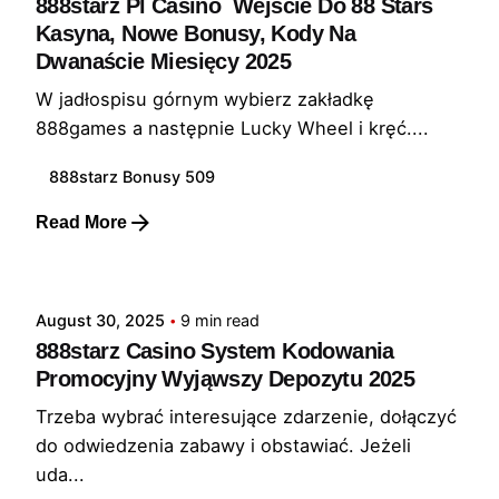
888starz Pl Casino ️ Wejście Do 88 Stars
Kasyna, Nowe Bonusy, Kody Na
Dwanaście Miesięcy 2025
W jadłospisu górnym wybierz zakładkę
888games a następnie Lucky Wheel i kręć....
888starz Bonusy 509
Read More
Posted by
admin
August 30, 2025
9 min read
888starz Casino System Kodowania
Promocyjny Wyjąwszy Depozytu 2025
Trzeba wybrać interesujące zdarzenie, dołączyć
do odwiedzenia zabawy i obstawiać. Jeżeli
uda...