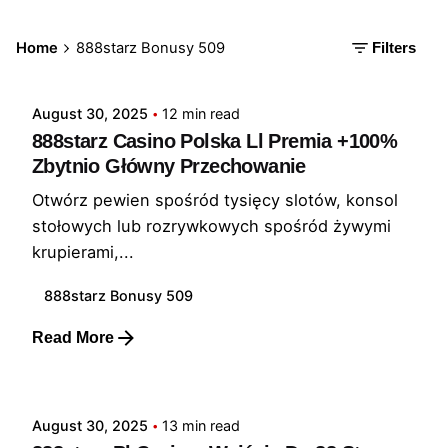
Posted by
Home
888starz Bonusy 509
Filters
admin
August 30, 2025
12 min read
888starz Casino Polska Ll Premia +100%
Zbytnio Główny Przechowanie
Otwórz pewien spośród tysięcy slotów, konsol
stołowych lub rozrywkowych spośród żywymi
krupierami,...
888starz Bonusy 509
Read More
Posted by
admin
August 30, 2025
13 min read