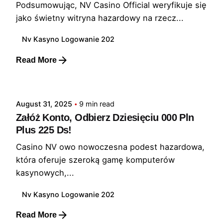
Podsumowując, NV Casino Official weryfikuje się
jako świetny witryna hazardowy na rzecz...
Nv Kasyno Logowanie 202
Read More
Posted by
admin
August 31, 2025
9 min read
Załóż Konto, Odbierz Dziesięciu 000 Pln
Plus 225 Ds!
Casino NV owo nowoczesna podest hazardowa,
która oferuje szeroką gamę komputerów
kasynowych,...
Nv Kasyno Logowanie 202
Read More