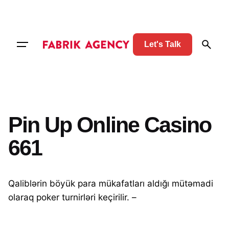
Skip
to
content
Let's Talk
Pin Up Online Casino
661
Qaliblərin böyük para mükafatları aldığı mütəmadi
olaraq poker turnirləri keçirilir. –