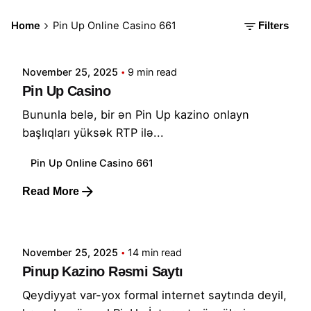
Posted by
Home
Pin Up Online Casino 661
Filters
admin
November 25, 2025
9 min read
Pin Up Casino
Bununla belə, bir ən Pin Up kazino onlayn
başlıqları yüksək RTP ilə...
Pin Up Online Casino 661
Read More
Posted by
admin
November 25, 2025
14 min read
Pinup Kazino Rəsmi Saytı
Qeydiyyat var-yox formal internet saytında deyil,