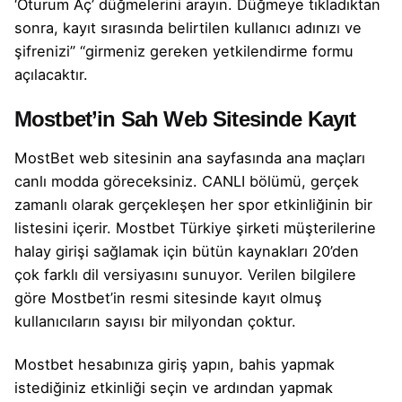
‘Oturum Aç’ düğmelerini arayın. Düğmeye tıkladıktan
sonra, kayıt sırasında belirtilen kullanıcı adınızı ve
şifrenizi” “girmeniz gereken yetkilendirme formu
açılacaktır.
Mostbet’in Sah Web Sitesinde Kayıt
MostBet web sitesinin ana sayfasında ana maçları
canlı modda göreceksiniz. CANLI bölümü, gerçek
zamanlı olarak gerçekleşen her spor etkinliğinin bir
listesini içerir. Mostbet Türkiye şirketi müşterilerine
halay girişi sağlamak için bütün kaynakları 20’den
çok farklı dil versiyasını sunuyor. Verilen bilgilere
göre Mostbet’in resmi sitesinde kayıt olmuş
kullanıcıların sayısı bir milyondan çoktur.
Mostbet hesabınıza giriş yapın, bahis yapmak
istediğiniz etkinliği seçin ve ardından yapmak