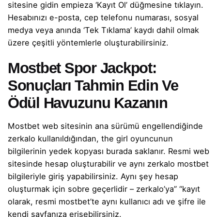
sitesine gidin empieza ‘Kayıt Ol’ düğmesine tıklayın.
Hesabınızı e-posta, cep telefonu numarası, sosyal
medya veya anında ‘Tek Tıklama’ kaydı dahil olmak
üzere çeşitli yöntemlerle oluşturabilirsiniz.
Mostbet Spor Jackpot:
Sonuçları Tahmin Edin Ve
Ödül Havuzunu Kazanın
Mostbet web sitesinin ana sürümü engellendiğinde
zerkalo kullanıldığından, the girl oyuncunun
bilgilerinin yedek kopyası burada saklanır. Resmi web
sitesinde hesap oluşturabilir ve aynı zerkalo mostbet
bilgileriyle giriş yapabilirsiniz. Aynı şey hesap
oluşturmak için sobre geçerlidir – zerkalo’ya” “kayıt
olarak, resmi mostbet’te aynı kullanıcı adı ve şifre ile
kendi sayfanıza erişebilirsiniz.