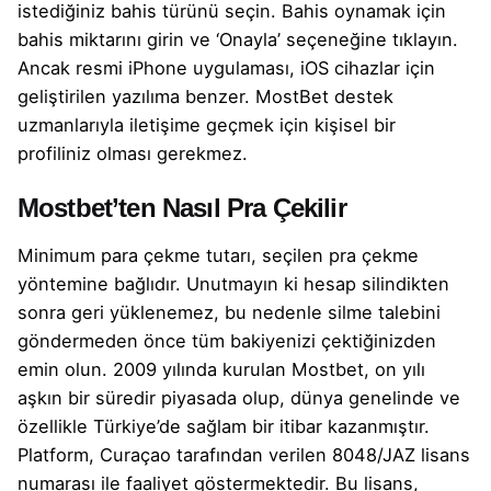
istediğiniz bahis türünü seçin. Bahis oynamak için
bahis miktarını girin ve ‘Onayla’ seçeneğine tıklayın.
Ancak resmi iPhone uygulaması, iOS cihazlar için
geliştirilen yazılıma benzer. MostBet destek
uzmanlarıyla iletişime geçmek için kişisel bir
profiliniz olması gerekmez.
Mostbet’ten Nasıl Pra Çekilir
Minimum para çekme tutarı, seçilen pra çekme
yöntemine bağlıdır. Unutmayın ki hesap silindikten
sonra geri yüklenemez, bu nedenle silme talebini
göndermeden önce tüm bakiyenizi çektiğinizden
emin olun. 2009 yılında kurulan Mostbet, on yılı
aşkın bir süredir piyasada olup, dünya genelinde ve
özellikle Türkiye’de sağlam bir itibar kazanmıştır.
Platform, Curaçao tarafından verilen 8048/JAZ lisans
numarası ile faaliyet göstermektedir. Bu lisans,