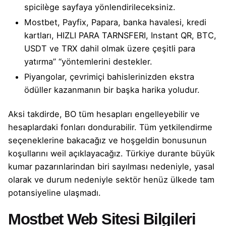
spicilège sayfaya yönlendirileceksiniz.
Mostbet, Payfix, Papara, banka havalesi, kredi
kartları, HIZLI PARA TARNSFERI, Instant QR, BTC,
USDT ve TRX dahil olmak üzere çeşitli para
yatırma” “yöntemlerini destekler.
Piyangolar, çevrimiçi bahislerinizden ekstra
ödüller kazanmanın bir başka harika yoludur.
Aksi takdirde, BO tüm hesapları engelleyebilir ve
hesaplardaki fonları dondurabilir. Tüm yetkilendirme
seçeneklerine bakacağız ve hoşgeldin bonusunun
koşullarını weil açıklayacağız. Türkiye durante büyük
kumar pazarınlarindan biri sayılması nedeniyle, yasal
olarak ve durum nedeniyle sektör henüz ülkede tam
potansiyeline ulaşmadı.
Mostbet Web Sitesi Bilgileri