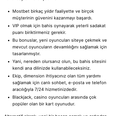
Mostbet birkaç yıldır faaliyette ve birçok
müşterinin güvenini kazanmayı başardı.
VIP olmak için bahis oynayarak yeterli sadakat
puanı biriktirmeniz gerekir.
Bu bonuslar, yeni oyuncuları siteye çekmek ve
mevcut oyuncuların devamlılığını sağlamak için
tasarlanmıştır.
Yani, nereden olursanız olun, bu bahis sitesini
kendi ana dilinizde kullanabileceksiniz.
Ekip, dimension ihtiyacınız olan tüm yardımı
sağlamak için canlı sohbet, e-posta ve telefon
aracılığıyla 7/24 hizmetinizdedir.
Blackjack, casino oyuncuları arasında çok
popüler olan bir kart oyunudur.