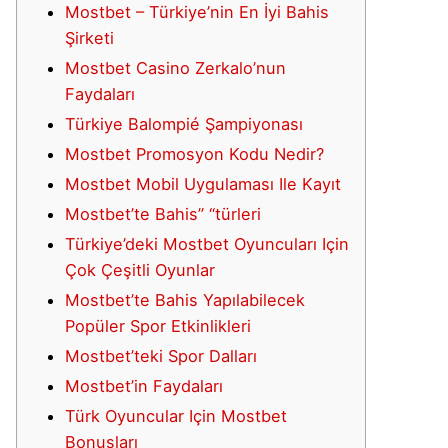
Mostbet – Türkiye’nin En İyi Bahis
Şirketi
Mostbet Casino Zerkalo’nun
Faydaları
Türkiye Balompié Şampiyonası
Mostbet Promosyon Kodu Nedir?
Mostbet Mobil Uygulaması Ile Kayıt
Mostbet’te Bahis” “türleri
Türkiye’deki Mostbet Oyuncuları Için
Çok Çeşitli Oyunlar
Mostbet’te Bahis Yapılabilecek
Popüler Spor Etkinlikleri
Mostbet’teki Spor Dalları
Mostbet’in Faydaları
Türk Oyuncular Için Mostbet
Bonusları