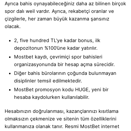
Ayrıca bahis oynayabileceğiniz daha az bilinen birçok
spor dalı weil vardır. Ayrıca, rekabetçi oranlar ve
çizgilerle, her zaman büyük kazanma şansınız
olacak.
2, five hundred TL’ye kadar bonus, ilk
depozitonun %100’üne kadar yatırılır.
Mostbet kaydı, çevrimiçi spor bahisleri
organizasyonunda bir hesap açma sürecidir.
Diğer bahis bürolarının çoğunda bulunmayan
disiplinler temsil edilmektedir.
MostBet promosyon kodu HUGE, yeni bir
hesaba kaydolurken kullanılabilir.
Hesabınızın doğrulanması, kazançlarınızı kısıtlama
olmaksızın çekmenize ve sitenin tüm özelliklerini
kullanmanıza olanak tanır. Resmi MostBet internet