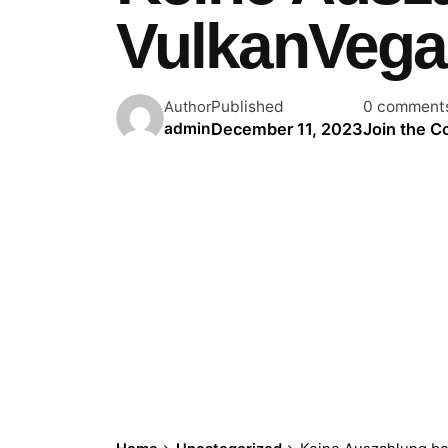
VulkanVega
Published
0 comment
Author
December 11, 2023
Join the C
admin