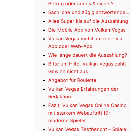
Betrug oder seriös & sicher?
Sachliche und zügig antwortende…
Alles Super bis auf die Auszahlung
Die Mobile App von Vulkan Vegas
Vulkan Vegas mobil nutzen – via
App oder Web-App
Wie lange dauert die Auszahlung?
Bitte um Hilfe, Vulkan Vegas zahlt
Gewinn nicht aus
Angebot für Roulette
Vulkan Vegas Erfahrungen der
Redaktion
Fazit: Vulkan Vegas Online Casino
mit starkem Webauftritt für
moderne Spieler
Vulkan Vegas Testbericht – Spiele,