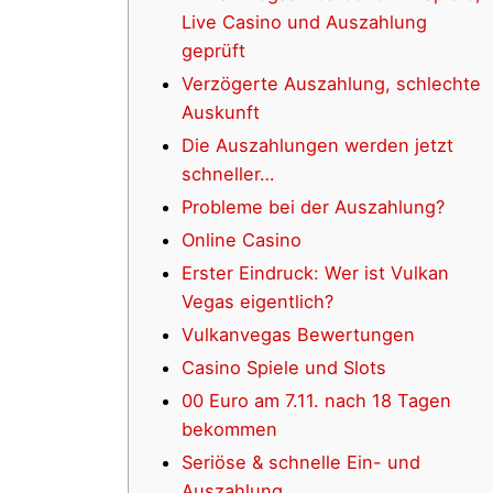
Live Casino und Auszahlung
geprüft
Verzögerte Auszahlung, schlechte
Auskunft
Die Auszahlungen werden jetzt
schneller…
Probleme bei der Auszahlung?
Online Casino
Erster Eindruck: Wer ist Vulkan
Vegas eigentlich?
Vulkanvegas Bewertungen
Casino Spiele und Slots
00 Euro am 7.11. nach 18 Tagen
bekommen
Seriöse & schnelle Ein- und
Auszahlung