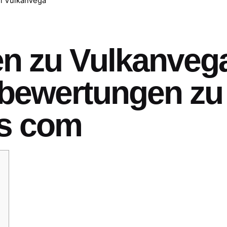
i VulkanVega
n zu Vulkanveg
bewertungen zu
s com