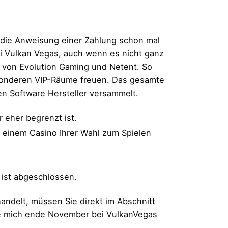
o die Anweisung einer Zahlung schon mal
i Vulkan Vegas, auch wenn es nicht ganz
re von Evolution Gaming und Netent. So
esonderen VIP-Räume freuen. Das gesamte
en Software Hersteller versammelt.
 eher begrenzt ist.
in einem Casino Ihrer Wahl zum Spielen
 ist abgeschlossen.
ndelt, müssen Sie direkt im Abschnitt
abe mich ende November bei VulkanVegas