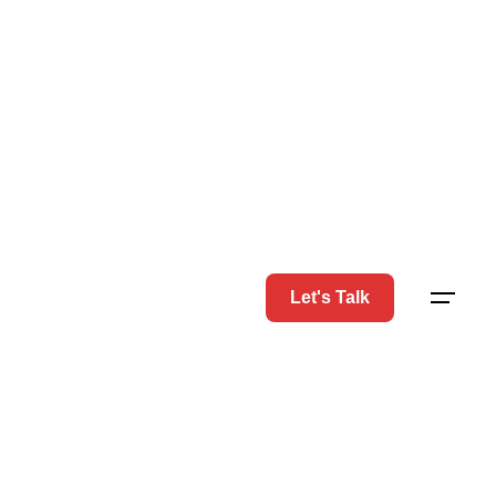
Let's Talk