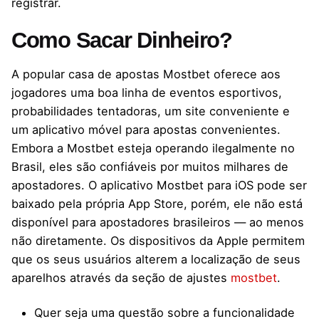
registrar.
Como Sacar Dinheiro?
A popular casa de apostas Mostbet oferece aos
jogadores uma boa linha de eventos esportivos,
probabilidades tentadoras, um site conveniente e
um aplicativo móvel para apostas convenientes.
Embora a Mostbet esteja operando ilegalmente no
Brasil, eles são confiáveis por muitos milhares de
apostadores. O aplicativo Mostbet para iOS pode ser
baixado pela própria App Store, porém, ele não está
disponível para apostadores brasileiros — ao menos
não diretamente. Os dispositivos da Apple permitem
que os seus usuários alterem a localização de seus
aparelhos através da seção de ajustes
mostbet
.
Quer seja uma questão sobre a funcionalidade