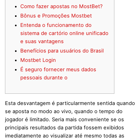
Como fazer apostas no MostBet?
Bônus e Promoções Mostbet
Entenda o funcionamento do
sistema de cartório online unificado
e suas vantagens
Benefícios para usuários do Brasil
Mostbet Login
É seguro fornecer meus dados
pessoais durante o
Esta desvantagem é particularmente sentida quando
se aposta no modo ao vivo, quando o tempo do
jogador é limitado. Seria mais conveniente se os
principais resultados da partida fossem exibidos
imediatamente ao visualizar até mesmo todas as