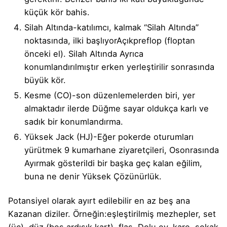
küçük kör bahis.
Silah Altında-katılımcı, kalmak “Silah Altında”
noktasında, ilki başlıyorAçıkpreflop (floptan
önceki el). Silah Altında Ayrıca
konumlandırılmıştır erken yerleştirilir sonrasında
büyük kör.
Kesme (CO)-son düzenlemelerden biri, yer
almaktadır ilerde Düğme sayar oldukça karlı ve
sadık bir konumlandırma.
Yüksek Jack (HJ)-Eğer pokerde oturumları
yürütmek 9 kumarhane ziyaretçileri, Osonrasında
Ayırmak gösterildi bir başka geç kalan eğilim,
buna ne denir Yüksek Çözünürlük.
Potansiyel olarak ayırt edilebilir en az beş ana
Kazanan diziler. Örneğin:eşleştirilmiş mezhepler, set