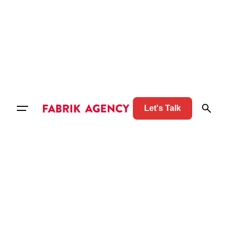
Skip
to
content
Let's Talk