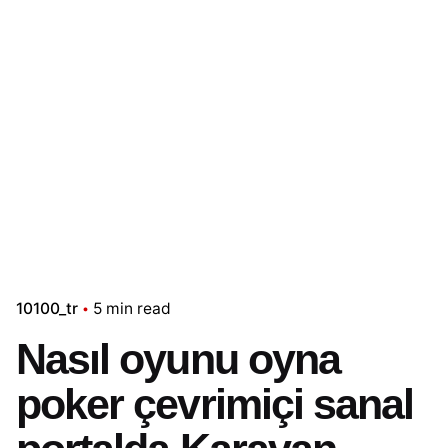
10100_tr
5 min read
Nasıl oyunu oyna
poker çevrimiçi sanal