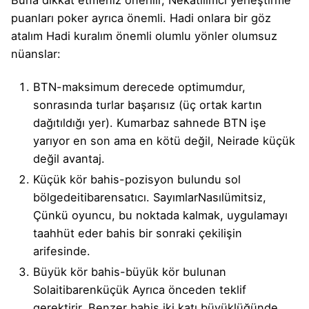
Buna dikkat etmeniz önerilir, Nekatılımcı yerleştirme
puanları poker ayrıca önemli. Hadi onlara bir göz
atalım Hadi kuralım önemli olumlu yönler olumsuz
nüanslar:
BTN-maksimum derecede optimumdur,
sonrasında turlar başarısız (üç ortak kartın
dağıtıldığı yer). Kumarbaz sahnede BTN işe
yarıyor en son ama en kötü değil, Neirade küçük
değil avantaj.
Küçük kör bahis-pozisyon bulundu sol
bölgedeitibarensatıcı. SayımlarNasılümitsiz,
Çünkü oyuncu, bu noktada kalmak, uygulamayı
taahhüt eder bahis bir sonraki çekilişin
arifesinde.
Büyük kör bahis-büyük kör bulunan
Solaitibarenküçük Ayrıca önceden teklif
gerektirir. Benzer bahis iki katı büyüklüğünde