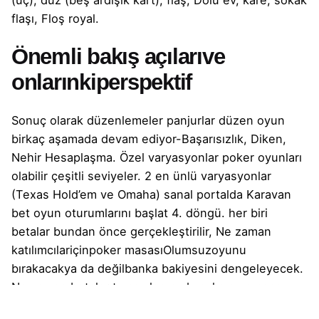
(üç), düz (beş ardışık kart), flaş, Dolu ev, kare, sokak
flaşı, Floş royal.
Önemli bakış açılarıve
onlarınkiperspektif
Sonuç olarak düzenlemeler panjurlar düzen oyun
birkaç aşamada devam ediyor-Başarısızlık, Diken,
Nehir Hesaplaşma. Özel varyasyonlar poker oyunları
olabilir çeşitli seviyeler. 2 en ünlü varyasyonlar
(Texas Hold’em ve Omaha) sanal portalda Karavan
bet oyun oturumlarını başlat 4. döngü. her biri
betalar bundan önce gerçekleştirilir, Ne zaman
katılımcılariçinpoker masasıOlumsuzoyunu
bırakacakya da değilbanka bakiyesini dengeleyecek.
Ne zaman betalar tamamlanmadı, şaka o zamana
kadar devam eder, Hoşça