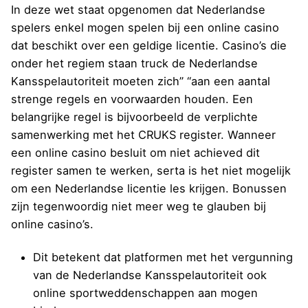
In deze wet staat opgenomen dat Nederlandse
spelers enkel mogen spelen bij een online casino
dat beschikt over een geldige licentie. Casino’s die
onder het regiem staan truck de Nederlandse
Kansspelautoriteit moeten zich” “aan een aantal
strenge regels en voorwaarden houden. Een
belangrijke regel is bijvoorbeeld de verplichte
samenwerking met het CRUKS register. Wanneer
een online casino besluit om niet achieved dit
register samen te werken, serta is het niet mogelijk
om een Nederlandse licentie les krijgen. Bonussen
zijn tegenwoordig niet meer weg te glauben bij
online casino’s.
Dit betekent dat platformen met het vergunning
van de Nederlandse Kansspelautoriteit ook
online sportweddenschappen aan mogen