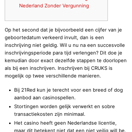
Nederland Zonder Vergunning
Op het second dat je bijvoorbeeld een cijfer van je
geboortedatum verkeerd invult, dan is een
inschrijving niet geldig. Wil u nu na een succesvolle
inschrijvingsperiode para tijd verlengen? Dit doe je
kemudian door exact dezelfde stappen te doorlopen
als bij een inschrijven. Inschrijven bij CRUKS is
mogelijk op twee verschillende manieren.
Bij 21Red kun je terecht voor een breed of dog
aanbod aan casinospellen.
Stortingen worden gelijk verwerkt en sobre
transactiekosten zijn minimaal.
Het casino heeft geen Nederlandse licentie,
maar dit betekent niet dat een niet veilig will be.