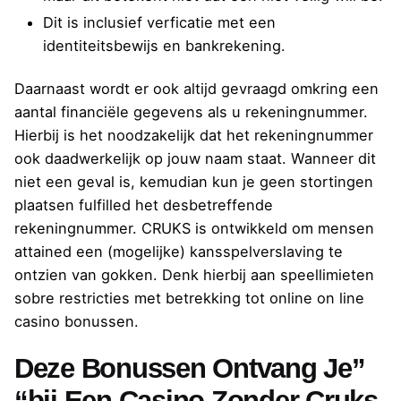
Dit is inclusief verficatie met een
identiteitsbewijs en bankrekening.
Daarnaast wordt er ook altijd gevraagd omkring een
aantal financiële gegevens als u rekeningnummer.
Hierbij is het noodzakelijk dat het rekeningnummer
ook daadwerkelijk op jouw naam staat. Wanneer dit
niet een geval is, kemudian kun je geen stortingen
plaatsen fulfilled het desbetreffende
rekeningnummer. CRUKS is ontwikkeld om mensen
attained een (mogelijke) kansspelverslaving te
ontzien van gokken. Denk hierbij aan speellimieten
sobre restricties met betrekking tot online on line
casino bonussen.
Deze Bonussen Ontvang Je”
“bij Een Casino Zonder Cruks