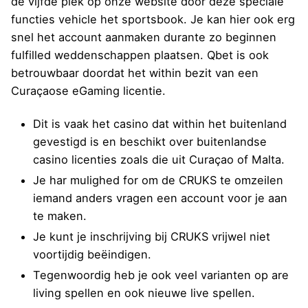
de vijfde plek op onze website door deze speciale
functies vehicle het sportsbook. Je kan hier ook erg
snel het account aanmaken durante zo beginnen
fulfilled weddenschappen plaatsen. Qbet is ook
betrouwbaar doordat het within bezit van een
Curaçaose eGaming licentie.
Dit is vaak het casino dat within het buitenland
gevestigd is en beschikt over buitenlandse
casino licenties zoals die uit Curaçao of Malta.
Je har mulighed for om de CRUKS te omzeilen
iemand anders vragen een account voor je aan
te maken.
Je kunt je inschrijving bij CRUKS vrijwel niet
voortijdig beëindigen.
Tegenwoordig heb je ook veel varianten op are
living spellen en ook nieuwe live spellen.