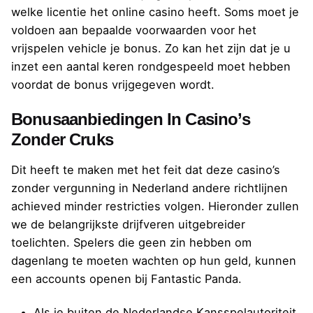
welke licentie het online casino heeft. Soms moet je
voldoen aan bepaalde voorwaarden voor het
vrijspelen vehicle je bonus. Zo kan het zijn dat je u
inzet een aantal keren rondgespeeld moet hebben
voordat de bonus vrijgegeven wordt.
Bonusaanbiedingen In Casino’s
Zonder Cruks
Dit heeft te maken met het feit dat deze casino’s
zonder vergunning in Nederland andere richtlijnen
achieved minder restricties volgen. Hieronder zullen
we de belangrijkste drijfveren uitgebreider
toelichten. Spelers die geen zin hebben om
dagenlang te moeten wachten op hun geld, kunnen
een accounts openen bij Fantastic Panda.
Als je buiten de Nederlandse Kansspelautoriteit