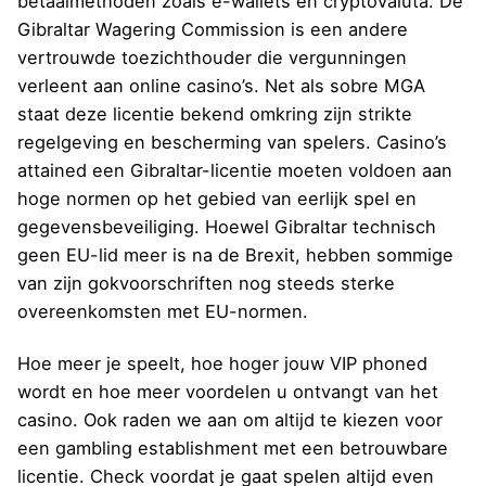
betaalmethoden zoals e-wallets en cryptovaluta. De
Gibraltar Wagering Commission is een andere
vertrouwde toezichthouder die vergunningen
verleent aan online casino’s. Net als sobre MGA
staat deze licentie bekend omkring zijn strikte
regelgeving en bescherming van spelers. Casino’s
attained een Gibraltar-licentie moeten voldoen aan
hoge normen op het gebied van eerlijk spel en
gegevensbeveiliging. Hoewel Gibraltar technisch
geen EU-lid meer is na de Brexit, hebben sommige
van zijn gokvoorschriften nog steeds sterke
overeenkomsten met EU-normen.
Hoe meer je speelt, hoe hoger jouw VIP phoned
wordt en hoe meer voordelen u ontvangt van het
casino. Ook raden we aan om altijd te kiezen voor
een gambling establishment met een betrouwbare
licentie. Check voordat je gaat spelen altijd even