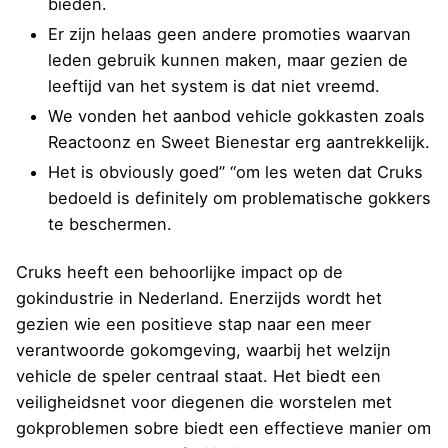
bieden.
Er zijn helaas geen andere promoties waarvan
leden gebruik kunnen maken, maar gezien de
leeftijd van het system is dat niet vreemd.
We vonden het aanbod vehicle gokkasten zoals
Reactoonz en Sweet Bienestar erg aantrekkelijk.
Het is obviously goed” “om les weten dat Cruks
bedoeld is definitely om problematische gokkers
te beschermen.
Cruks heeft een behoorlijke impact op de
gokindustrie in Nederland. Enerzijds wordt het
gezien wie een positieve stap naar een meer
verantwoorde gokomgeving, waarbij het welzijn
vehicle de speler centraal staat. Het biedt een
veiligheidsnet voor diegenen die worstelen met
gokproblemen sobre biedt een effectieve manier om