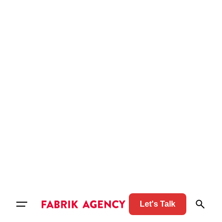
Let's Talk