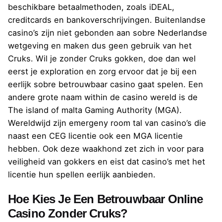
beschikbare betaalmethoden, zoals iDEAL,
creditcards en bankoverschrijvingen. Buitenlandse
casino’s zijn niet gebonden aan sobre Nederlandse
wetgeving en maken dus geen gebruik van het
Cruks. Wil je zonder Cruks gokken, doe dan wel
eerst je exploration en zorg ervoor dat je bij een
eerlijk sobre betrouwbaar casino gaat spelen. Een
andere grote naam within de casino wereld is de
The island of malta Gaming Authority (MGA).
Wereldwijd zijn emergeny room tal van casino’s die
naast een CEG licentie ook een MGA licentie
hebben. Ook deze waakhond zet zich in voor para
veiligheid van gokkers en eist dat casino’s met het
licentie hun spellen eerlijk aanbieden.
Hoe Kies Je Een Betrouwbaar Online
Casino Zonder Cruks?