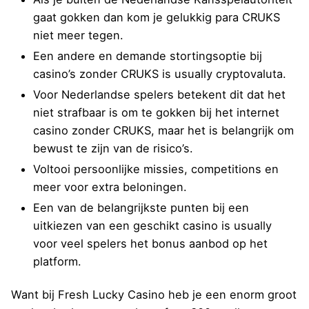
gaat gokken dan kom je gelukkig para CRUKS
niet meer tegen.
Een andere en demande stortingsoptie bij
casino’s zonder CRUKS is usually cryptovaluta.
Voor Nederlandse spelers betekent dit dat het
niet strafbaar is om te gokken bij het internet
casino zonder CRUKS, maar het is belangrijk om
bewust te zijn van de risico’s.
Voltooi persoonlijke missies, competitions en
meer voor extra beloningen.
Een van de belangrijkste punten bij een
uitkiezen van een geschikt casino is usually
voor veel spelers het bonus aanbod op het
platform.
Want bij Fresh Lucky Casino heb je een enorm groot