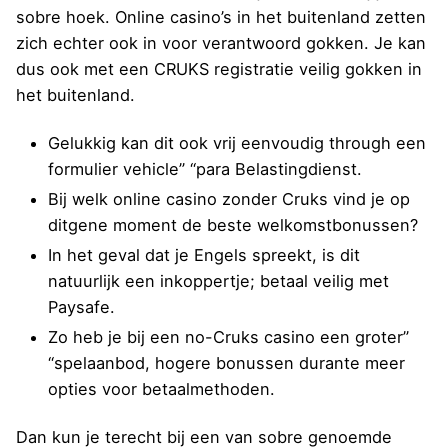
sobre hoek. Online casino’s in het buitenland zetten
zich echter ook in voor verantwoord gokken. Je kan
dus ook met een CRUKS registratie veilig gokken in
het buitenland.
Gelukkig kan dit ook vrij eenvoudig through een
formulier vehicle” “para Belastingdienst.
Bij welk online casino zonder Cruks vind je op
ditgene moment de beste welkomstbonussen?
In het geval dat je Engels spreekt, is dit
natuurlijk een inkoppertje; betaal veilig met
Paysafe.
Zo heb je bij een no-Cruks casino een groter”
“spelaanbod, hogere bonussen durante meer
opties voor betaalmethoden.
Dan kun je terecht bij een van sobre genoemde