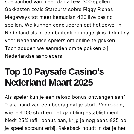
spelaanbod van meer dan a few. 300 spellen.
Gokkasten zoals Starburst sobre Piggy Riches
Megaways tot meer kemudian 420 live casino
spellen. We kunnen concluderen dat het zowel in
Nederland als in een buitenland mogelijk is definitely
voor Nederlandse spelers om online te gokken.
Toch zouden we aanraden om te gokken bij
Nederlandse aanbieders.
Top 10 Paysafe Casino’s
Nederland Maart 2025
Als speler kun je een reload bonus ontvangen aan”
“para hand van een bedrag dat je stort. Voorbeeld,
wie je €100 stort en het gambling establishment
biedt 25% refill bonus aan, krijg je nog eens €25 op
je speel account erbij. Rakeback houdt in dat je het