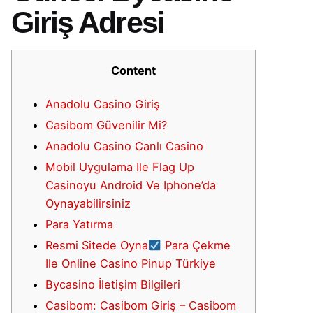
Giriş Adresi
Content
Anadolu Casino Giriş
Casibom Güvenilir Mi?
Anadolu Casino Canlı Casino
Mobil Uygulama Ile Flag Up
Casinoyu Android Ve Iphone’da
Oynayabilirsiniz
Para Yatırma
Resmi Sitede Oyna
Para Çekme
Ile Online Casino Pinup Türkiye
Bycasino İletişim Bilgileri
Casibom: Casibom Giriş – Casibom