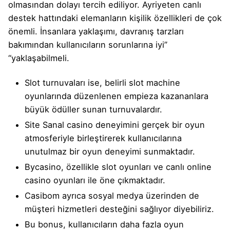
olmasından dolayı tercih ediliyor. Ayriyeten canlı
destek hattındaki elemanların kişilik özellikleri de çok
önemli. İnsanlara yaklaşımı, davranış tarzları
bakımından kullanıcıların sorunlarına iyi”
“yaklaşabilmeli.
Slot turnuvaları ise, belirli slot machine
oyunlarında düzenlenen empieza kazananlara
büyük ödüller sunan turnuvalardır.
Site Sanal casino deneyimini gerçek bir oyun
atmosferiyle birleştirerek kullanıcılarına
unutulmaz bir oyun deneyimi sunmaktadır.
Bycasino, özellikle slot oyunları ve canlı online
casino oyunları ile öne çıkmaktadır.
Casibom ayrıca sosyal medya üzerinden de
müşteri hizmetleri desteğini sağlıyor diyebiliriz.
Bu bonus, kullanıcıların daha fazla oyun