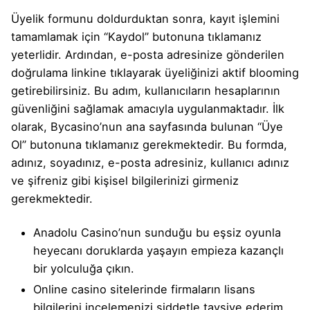
Üyelik formunu doldurduktan sonra, kayıt işlemini
tamamlamak için “Kaydol” butonuna tıklamanız
yeterlidir. Ardından, e-posta adresinize gönderilen
doğrulama linkine tıklayarak üyeliğinizi aktif blooming
getirebilirsiniz. Bu adım, kullanıcıların hesaplarının
güvenliğini sağlamak amacıyla uygulanmaktadır. İlk
olarak, Bycasino’nun ana sayfasında bulunan “Üye
Ol” butonuna tıklamanız gerekmektedir. Bu formda,
adınız, soyadınız, e-posta adresiniz, kullanıcı adınız
ve şifreniz gibi kişisel bilgilerinizi girmeniz
gerekmektedir.
Anadolu Casino’nun sunduğu bu eşsiz oyunla
heyecanı doruklarda yaşayın empieza kazançlı
bir yolculuğa çıkın.
Online casino sitelerinde firmaların lisans
bilgilerini incelemenizi şiddetle tavsiye ederim.