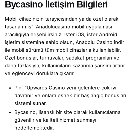
Bycasino İletişim Bilgileri
Mobil cihazınızın tarayıcısından ya da özel olarak
tasarlanmış” “Anadolucasino mobil uygulaması
aracılığıyla erişebilirsiniz. İster iOS, ister Android
işletim sistemine sahip olsun, Anadolu Casino indir
ile mobil sürümü tüm mobil cihazlarla kullanılabilir.
Özel bonuslar, turnuvalar, sadakat programları ve
daha fazlasıyla, kullanıcıların kazanma şansını artırır
ve eğlenceyi doruklara çıkarır.
Pin” “Upwards Casino yeni gelenlere çok iyi
davranır ve onlara esnek bir başlangıç bonusları
sistemi sunar.
Bycasino, lisanslı bir site olarak kullanıcılarına
güvenilir ve kaliteli hizmet sunmayı
hedeflemektedir.