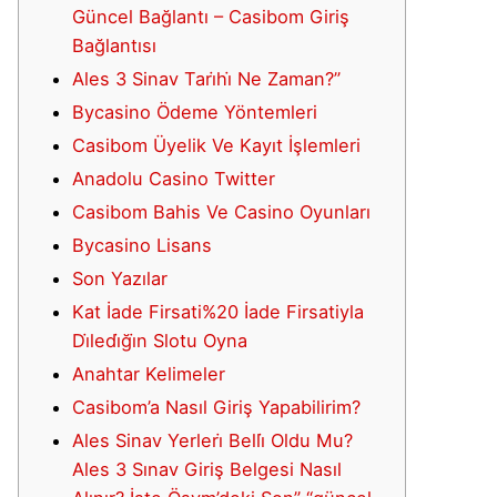
Güncel Bağlantı – Casibom Giriş
Bağlantısı
Ales 3 Sinav Tari̇hi̇ Ne Zaman?”
Bycasino Ödeme Yöntemleri
Casibom Üyelik Ve Kayıt İşlemleri
Anadolu Casino Twitter
Casibom Bahis Ve Casino Oyunları
Bycasino Lisans
Son Yazılar
Kat İade Firsati%20 İade Firsatiyla
Di̇ledi̇ği̇n Slotu Oyna
Anahtar Kelimeler
Casibom’a Nasıl Giriş Yapabilirim?
Ales Sinav Yerleri̇ Belli̇ Oldu Mu?
Ales 3 Sınav Giriş Belgesi Nasıl