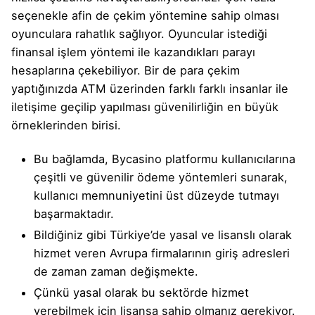
seçenekle afin de çekim yöntemine sahip olması
oyunculara rahatlık sağlıyor. Oyuncular istediği
finansal işlem yöntemi ile kazandıkları parayı
hesaplarına çekebiliyor. Bir de para çekim
yaptığınızda ATM üzerinden farklı farklı insanlar ile
iletişime geçilip yapılması güvenilirliğin en büyük
örneklerinden birisi.
Bu bağlamda, Bycasino platformu kullanıcılarına
çeşitli ve güvenilir ödeme yöntemleri sunarak,
kullanıcı memnuniyetini üst düzeyde tutmayı
başarmaktadır.
Bildiğiniz gibi Türkiye’de yasal ve lisanslı olarak
hizmet veren Avrupa firmalarının giriş adresleri
de zaman zaman değişmekte.
Çünkü yasal olarak bu sektörde hizmet
verebilmek için lisansa sahip olmanız gerekiyor.