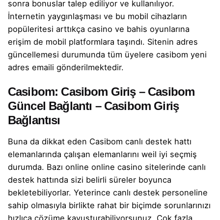
sonra bonuslar talep ediliyor ve kullanılıyor.
İnternetin yaygınlaşması ve bu mobil cihazların
popüleritesi arttıkça casino ve bahis oyunlarına
erişim de mobil platformlara taşındı. Sitenin adres
güncellemesi durumunda tüm üyelere casibom yeni
adres emaili gönderilmektedir.
Casibom: Casibom Giriş – Casibom
Güncel Bağlantı – Casibom Giriş
Bağlantısı
Buna da dikkat eden Casibom canlı destek hattı
elemanlarında çalışan elemanlarını weil iyi seçmiş
durumda. Bazı online online casino sitelerinde canlı
destek hattında sizi belirli süreler boyunca
bekletebiliyorlar. Yeterince canlı destek personeline
sahip olmasıyla birlikte rahat bir biçimde sorunlarınızı
hızlıca çözüme kavuşturabiliyorsunuz. Çok fazla