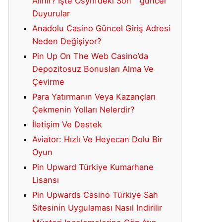
Alınır? İşte Ösym’deki Son” “güncel
Duyurular
Anadolu Casino Güncel Giriş Adresi
Neden Değişiyor?
Pin Up On The Web Casino’da
Depozitosuz Bonusları Alma Ve
Çevirme
Para Yatırmanın Veya Kazançları
Çekmenin Yolları Nelerdir?
İletişim Ve Destek
Aviator: Hızlı Ve Heyecan Dolu Bir
Oyun
Pin Upward Türkiye Kumarhane
Lisansı
Pin Upwards Casino Türkiye Sah
Sitesinin Uygulaması Nasıl Indirilir