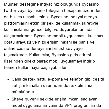
Müşteri desteğine ihtiyacınız olduğunda bycasino
twitter veya bycasino telegram hesapları üzerinden
de hızlıca ulaşabilirsiniz. Bycasino, sosyal medya
platformlarını etkin bir şekilde kullanmak suretiyle
kullanıcılarına güncel bilgi ve duyuruları anında
ulaştırmaktadır. Bycasino mobil uygulaması, kullanıcı
dostu arayüzü ve hızlı erişim imkanı ile bahis ve
online casino deneyimini bir üst seviyeye
taşımaktadır. Kullanıcılar, Bycasino giriş adresi
üzerinden direkt olarak mobil uygulamayı indirip
hemen kullanmaya başlayabilirler.
Canlı destek hattı, e-posta ve telefon gibi çeşitli
iletişim kanalları üzerinden destek almanız
mümkündür.
Siteye güvenli şekilde erişim imkanı sağlayan
mobil uygulamanın yanında VPN programları da