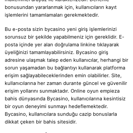
bonusundan yararlanmak için, kullanıcıların kayıt
işlemlerini tamamlamaları gerekmektedir.
Bu e-posta sizin bycasino yeni giriş işlemlerinizi
sorunsuz bir şekilde yapabilmeniz için gereklidir. E-
posta içinde yer alan doğrulama linkine tıklayarak
üyeliğinizi tamamlayabilirsiniz. Bycasino giriş
adresine ulaşmak talep eden kullanıcılar, herhangi bir
sorun yaşamadan bu bağlantıyı kullanarak platforma
erişim sağlayabileceklerinden emin olabilirler. Site,
kullanıcılarına her zaman durante güncel ve güvenilir
erişim yollarını sunmaktadır. Online oyun empieza
bahis dünyasında Bycasino, kullanıcılarına kesintisiz
bir oyun deneyimi sunmayı hedeflemektedir.
Bycasino, kullanıcılara sunduğu cazip bonuslarla
dikkat çeken bir bahis sitesidir.