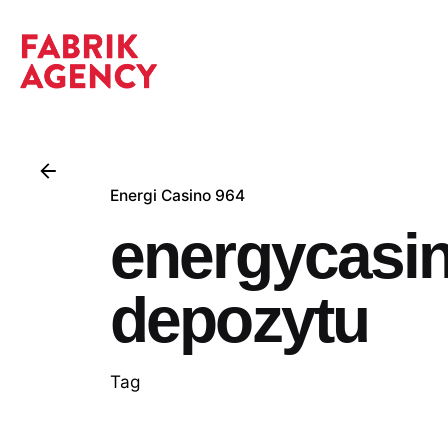
Skip
to
content
Energi Casino 964
energycasi
depozytu
Tag