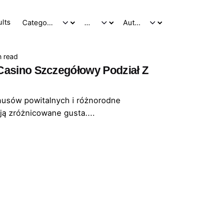
ults
n read
Casino Szczegółowy Podział Z
nusów powitalnych i różnorodne
ją zróżnicowane gusta....