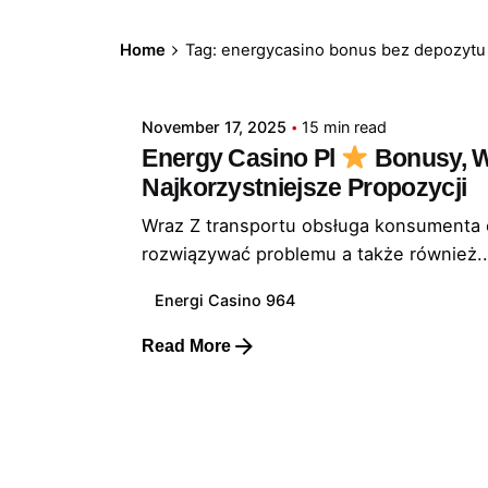
Posted by
Home
Tag: energycasino bonus bez depozytu
admin
November 17, 2025
15 min read
Energy Casino Pl
Bonusy, 
Najkorzystniejsze Propozycji
Wraz Z transportu obsługa konsumenta 
rozwiązywać problemu a także również..
Energi Casino 964
Read More
1