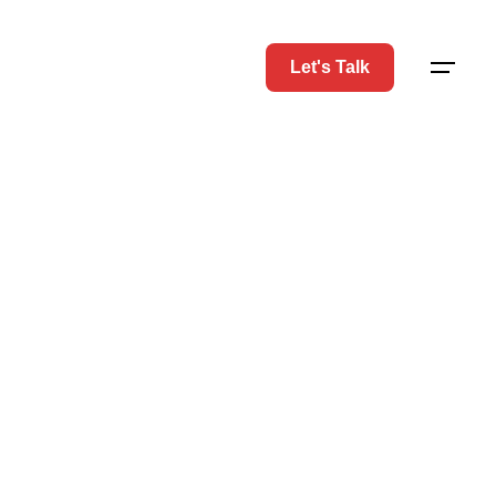
Let's Talk