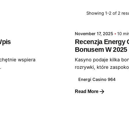
Posted by
Showing 1-2 of 2 res
admin
November 17, 2025
10 mi
Wpis
Recenzja Energy 
Bonusem W 2025
chętnie wspiera
Kasyno podaje kilka bo
.
rozrywki, które zaspoko
Energi Casino 964
Read More