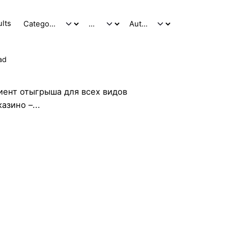
ults
ad
ент отыгрыша для всех видов
азино –...