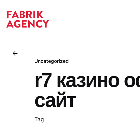
Skip
to
content
Uncategorized
r7 казино
сайт
Tag