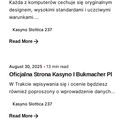
Każda z komputerów cechuje się oryginalnym
designem, wysokimi standardami i uczciwymi
warunkami....
Kasyno Slottica 237
Read More
Posted by
admin
August 30, 2025
13 min read
Oficjalna Strona Kasyno I Bukmacher Pl
W Trakcie wpisywania się i ocenie będziesz
również poproszony o wprowadzenie danych...
Kasyno Slottica 237
Read More
Posted by
admin