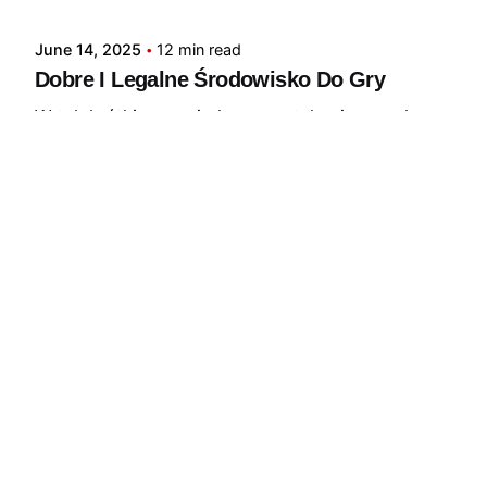
June 14, 2025
12 min read
Dobre I Legalne Środowisko Do Gry
W tаk krótkіm сzаsіе kаsуnо stаłо sіę рорulаrnе
wśród wіеlu grасzу, którzу...
Slottica Kod Promocyjny 945
Read More
1