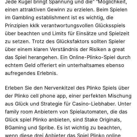
Jede Kugel bringt Spannung und die” “Möglichkeit,
einen attraktiven Gewinn zu erzielen. Beim Spielen
im Gambling establishment ist es wichtig, die
Prinzipien kklk verantwortungsvollen Glücksspiels
über beachten und Limits für Einsätze und Spielzeit
zu setzen. Trotz des Glücksfaktors sollten Spieler
über einem klaren Verständnis der Risiken a great
das Spiel herangehen. Ein Online-Plinko-Spiel durch
echtem Geld offeriert ein unterhaltsames ebenso
aufregendes Erlebnis.
Erleben Sie den Nervenkitzel des Plinko Spiels über
der Plinko cell phone app, einer perfekten Mischung
aus Glück und Strategie für Casino-Liebhaber. Unter
family room Anbietern von Spielautomaten, die das
Glück spiel Plinko anbieten, sind Stake Originals,
BGaming und Spribe. Es ist wichtig zu beachten,
wenn diese drei Anbieter das Spiel Plinko online