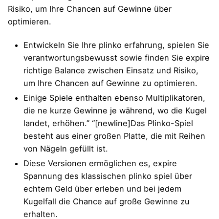
Risiko, um Ihre Chancen auf Gewinne über
optimieren.
Entwickeln Sie Ihre plinko erfahrung, spielen Sie
verantwortungsbewusst sowie finden Sie expire
richtige Balance zwischen Einsatz und Risiko,
um Ihre Chancen auf Gewinne zu optimieren.
Einige Spiele enthalten ebenso Multiplikatoren,
die ne kurze Gewinne je während, wo die Kugel
landet, erhöhen.” “[newline]Das Plinko-Spiel
besteht aus einer großen Platte, die mit Reihen
von Nägeln gefüllt ist.
Diese Versionen ermöglichen es, expire
Spannung des klassischen plinko spiel über
echtem Geld über erleben und bei jedem
Kugelfall die Chance auf große Gewinne zu
erhalten.