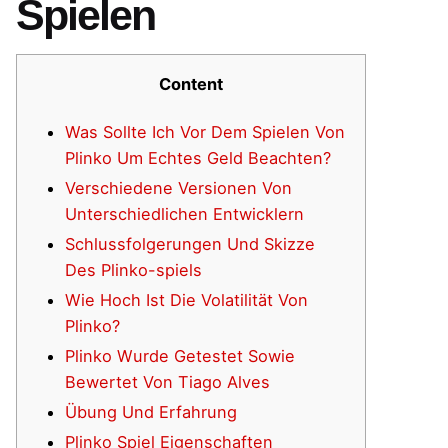
Spielen
Content
Was Sollte Ich Vor Dem Spielen Von
Plinko Um Echtes Geld Beachten?
Verschiedene Versionen Von
Unterschiedlichen Entwicklern
Schlussfolgerungen Und Skizze
Des Plinko-spiels
Wie Hoch Ist Die Volatilität Von
Plinko?
Plinko Wurde Getestet Sowie
Bewertet Von Tiago Alves
Übung Und Erfahrung
Plinko Spiel Eigenschaften