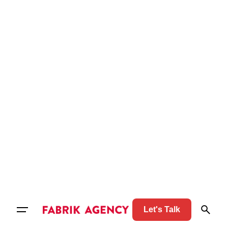
Let's Talk