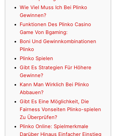
Wie Viel Muss Ich Bei Plinko
Gewinnen?
Funktionen Des Plinko Casino
Game Von Bgaming:
Boni Und Gewinnkombinationen
Plinko
Plinko Spielen
Gibt Es Strategien Für Höhere
Gewinne?
Kann Man Wirklich Bei Plinko
Abbauen?
Gibt Es Eine Möglichkeit, Die
Fairness Vonseiten Plinko-spielen
Zu Überprüfen?
Plinko Online: Spielmerkmale
Darüber Hinaus Einfacher Einstieg