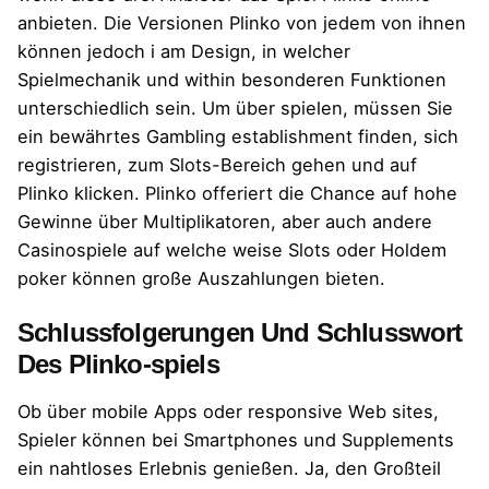
anbieten. Die Versionen Plinko von jedem von ihnen
können jedoch i am Design, in welcher
Spielmechanik und within besonderen Funktionen
unterschiedlich sein. Um über spielen, müssen Sie
ein bewährtes Gambling establishment finden, sich
registrieren, zum Slots-Bereich gehen und auf
Plinko klicken. Plinko offeriert die Chance auf hohe
Gewinne über Multiplikatoren, aber auch andere
Casinospiele auf welche weise Slots oder Holdem
poker können große Auszahlungen bieten.
Schlussfolgerungen Und Schlusswort
Des Plinko-spiels
Ob über mobile Apps oder responsive Web sites,
Spieler können bei Smartphones und Supplements
ein nahtloses Erlebnis genießen. Ja, den Großteil