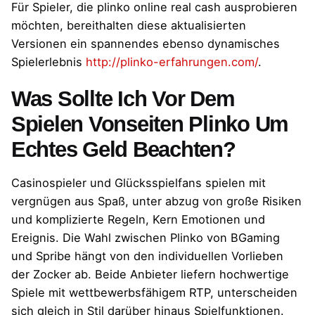
Für Spieler, die plinko online real cash ausprobieren
möchten, bereithalten diese aktualisierten
Versionen ein spannendes ebenso dynamisches
Spielerlebnis
http://plinko-erfahrungen.com/
.
Was Sollte Ich Vor Dem
Spielen Vonseiten Plinko Um
Echtes Geld Beachten?
Casinospieler und Glücksspielfans spielen mit
vergnügen aus Spaß, unter abzug von große Risiken
und komplizierte Regeln, Kern Emotionen und
Ereignis. Die Wahl zwischen Plinko von BGaming
und Spribe hängt von den individuellen Vorlieben
der Zocker ab. Beide Anbieter liefern hochwertige
Spiele mit wettbewerbsfähigem RTP, unterscheiden
sich gleich in Stil darüber hinaus Spielfunktionen.