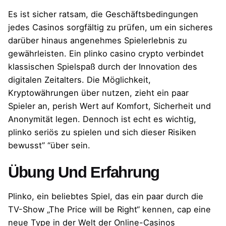
Es ist sicher ratsam, die Geschäftsbedingungen
jedes Casinos sorgfältig zu prüfen, um ein sicheres
darüber hinaus angenehmes Spielerlebnis zu
gewährleisten. Ein plinko casino crypto verbindet
klassischen Spielspaß durch der Innovation des
digitalen Zeitalters. Die Möglichkeit,
Kryptowährungen über nutzen, zieht ein paar
Spieler an, perish Wert auf Komfort, Sicherheit und
Anonymität legen. Dennoch ist echt es wichtig,
plinko seriös zu spielen und sich dieser Risiken
bewusst” “über sein.
Übung Und Erfahrung
Plinko, ein beliebtes Spiel, das ein paar durch die
TV-Show „The Price will be Right“ kennen, cap eine
neue Type in der Welt der Online-Casinos