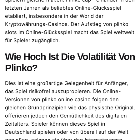
letzten Jahren als beliebtes Online-Glücksspiel
etabliert, insbesondere in der World der
Kryptowährungs-Casinos. Der Aufstieg von plinko
slots im Online-Glücksspiel macht das Spiel weltweit
für Spieler zugänglich.
Wie Hoch Ist Die Volatilität Von
Plinko?
Dies ist eine großartige Gelegenheit für Anfänger,
das Spiel risikofrei auszuprobieren. Die Online-
Versionen von plinko online casino folgen den
gleichen Grundprinzipien wie das physische Original,
offerieren jedoch den Gemütlichkeit des digitalen
Zeitalters. Spieler können dieses Spiel in
Deutschland spielen oder von überall auf der Welt
genießen, solange sie über den Internetzugang