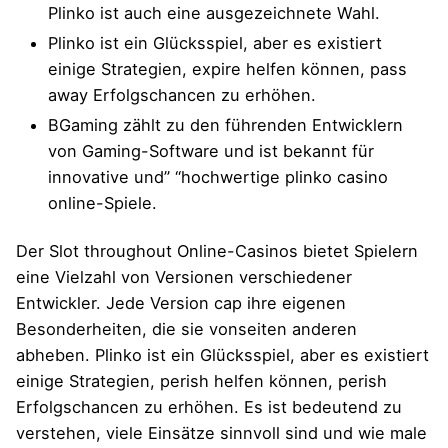
Plinko ist auch eine ausgezeichnete Wahl.
Plinko ist ein Glücksspiel, aber es existiert
einige Strategien, expire helfen können, pass
away Erfolgschancen zu erhöhen.
BGaming zählt zu den führenden Entwicklern
von Gaming-Software und ist bekannt für
innovative und” “hochwertige plinko casino
online-Spiele.
Der Slot throughout Online-Casinos bietet Spielern
eine Vielzahl von Versionen verschiedener
Entwickler. Jede Version cap ihre eigenen
Besonderheiten, die sie vonseiten anderen
abheben. Plinko ist ein Glücksspiel, aber es existiert
einige Strategien, perish helfen können, perish
Erfolgschancen zu erhöhen. Es ist bedeutend zu
verstehen, viele Einsätze sinnvoll sind und wie male