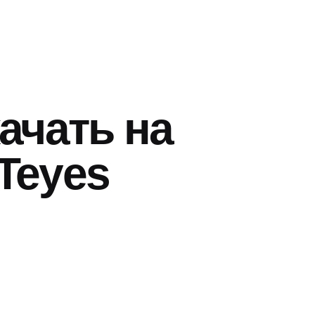
ачать на
Teyes