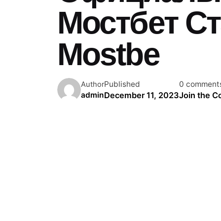
Мостбет Ст
Mostbe
Published
0 comment
Author
December 11, 2023
Join the C
admin