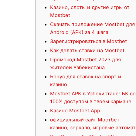
Казино, слоты и другие игры от
Mostbet
Скачать приложение Mostbet для
Android (APK) за 4 шага
Зарегистрироваться в Mostbet
Как делать ставки на Mostbet
Промокод Mostbet 2023 для
жителей Узбекистана
Бонус для ставок на спорт и
казино
Mostbet APK в Узбекистане: БК со
100% доступом в твоем кармане
Казино Mostbet App
официальный сайт Мостбет
казино, зеркало, игровые автомат