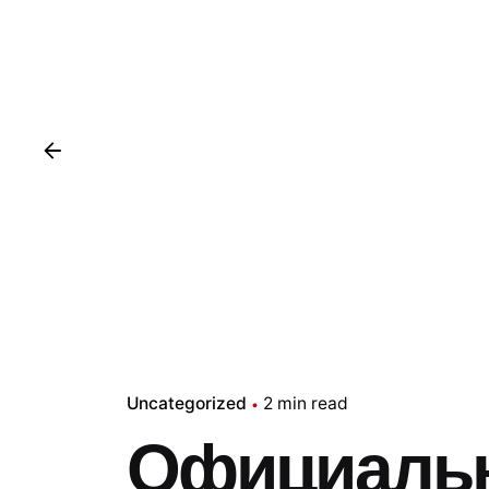
Uncategorized
2 min read
Официальн