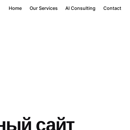
Home
Our Services
AI Consulting
Contact
ый сайт