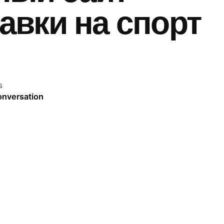
авки на спорт
s
onversation