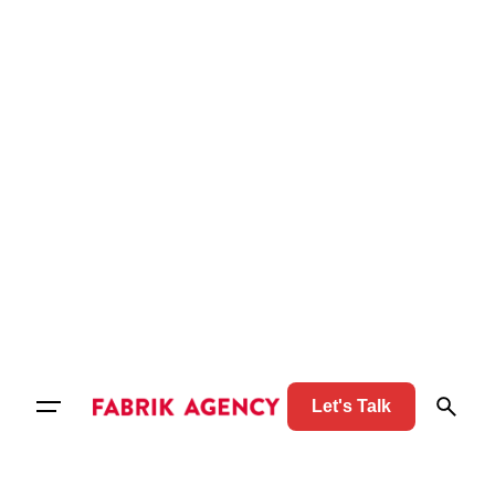
Skip
to
content
Let's Talk