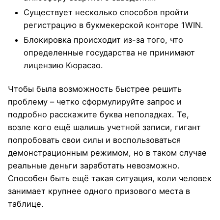
Существует несколько способов пройти
регистрацию в букмекерской конторе 1WIN.
Блокировка происходит из-за того, что
определенные государства не принимают
лицензию Кюрасао.
Чтобы была возможность быстрее решить
проблему – четко сформулируйте запрос и
подробно расскажите буква неполадках. Те,
возле кого ещё шалишь учетной записи, гигант
попробовать свои силы и воспользоваться
демонстрационным режимом, но в таком случае
реальные деньги заработать невозможно.
Способен быть ещё такая ситуация, коли человек
занимает крупнее одного призового места в
таблице.