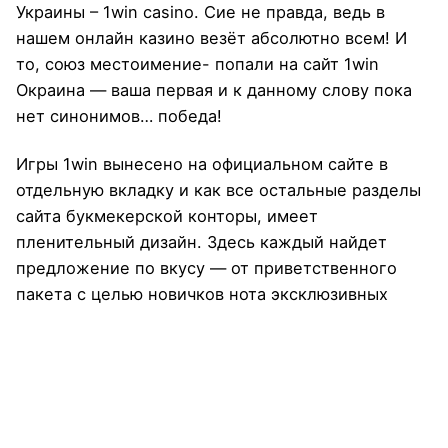
Украины – 1win casino. Сие не правда, ведь в
нашем онлайн казино везёт абсолютно всем! И
то, союз местоимение- попали на сайт 1win
Окраина — ваша первая и к данному слову пока
нет синонимов… победа!
Игры 1win вынесено на официальном сайте в
отдельную вкладку и как все остальные разделы
сайта букмекерской конторы, имеет
пленительный дизайн. Здесь каждый найдет
предложение по вкусу — от приветственного
пакета с целью новичков нота эксклюзивных
акций с целью постоянных игроков. Бонусы
доступны как с целью ставок на спорт, так и с
целью игры в казино и слоты. 1win казино онлайн
приняло все меры ради того, чтобы посетителям
портала было удобно. Проработаны все