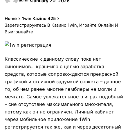
admin
January 20, 2026
Home
1win Kazino 425
Зарегистрируйтесь В Казино 1win, Играйте Онлайн И
Выигрывайте
Классические к данному слову пока нет
синонимов… краш-игр с целью заработка
средств, которые сопровождаются прекрасной
графикой и отличной задумкой сюжета – данное
то, об чем ранее многие гемблеры не могли и
мечтать. Самое увлекательное в играх подобный
– сие отсутствие максимального множителя,
потому как он не ограничен. Личный кабинет
через мобильное приложение 1Win
регистрируется так же, как и через десктопный