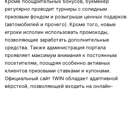
Кроме поощрительных бонусов, букмекер
регулярно проводит турниры с солидным
призовым фондом и розыгрыши ценных подарков
(автомобилей и прочего). Кроме того, новые
игроки исполин использовать промокоды,
позволяющие заработать дополнительные
средства. Также администрация портала
проявляет максимум внимания к постоянным
посетителям, поощряя особенно активных
клиентов призовыми ставками и купонами.
Официальный сайт 1WIN обладает адаптивной
вёрсткой, позволяющей входить на онлайн-
площадку и со стационарных, и с мобильных
устройств. При этом сайт подстраивается под
разрешение экрана вашего устройства.
Как делать В Бк 1вин