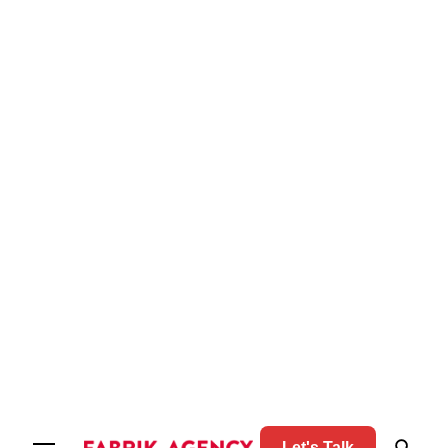
Skip
to
content
Let's Talk