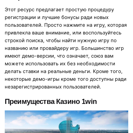
Этот ресурс предлагает простую процедуру
регистрации и лучшие бонусы ради новых
пользователей. Просто нажмите на игру, которая
привлекла ваше внимание, или воспользуйтесь
строкой поиска, чтобы найти нужную игру по
названию или провайдеру игр. Большинство игр
имеют демо-версии, что означает, союз вам
можете использовать их без необходимости
делать ставки на реальные деньги. Кроме того,
некоторые демо-игры кроме того доступны ради
незарегистрированных пользователей.
Преимущества Казино 1win