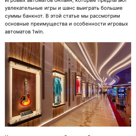
игровых автоматов онлайн, которые предлагают
увлекательные игры и шанс выиграть большие
суммы банкнот. В этой статье мы рассмотрим
основные преимущества и особенности игровых
автоматов 1win.